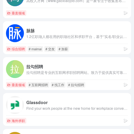
高校人才网（www.gaoxiaojob.com）是一家专注于收集发布各类公职人员招聘信息的专业网站。第一时间发布各地人事招聘信息,包括：行政事业单位公开招聘,高校招聘,中小学校招聘,医疗卫生单位招聘,研究机构招聘,银行招聘,名企招聘,公务员招考信息等,并为用人单位提供信息发布和广告宣传服务。
垂直领域
脉脉
1.2亿职场人都在用的职场社区和求职平台，基于“实名/职业认证”和“人脉网络引擎”帮助职场人拓展人脉、交流合作、求职招聘，收获更多机遇。
综合招聘
# maimai
# 交友
# 加薪
拉勾招聘
拉勾招聘是专业的互联网求职招聘网站。致力于提供真实可靠的互联网岗位求职招聘找工作信息，拥有海量的互联网人才储备，互联网行业找工作就上拉勾招聘，值得信赖的求职招聘网站。
垂直领域
# 互联网招聘
# 找工作
# 拉勾招聘
Glassdoor
Find your work people at the new home for workplace conversation. Search millions of jobs, salaries and company reviews, and chat anonymously about worklife.
海外求职