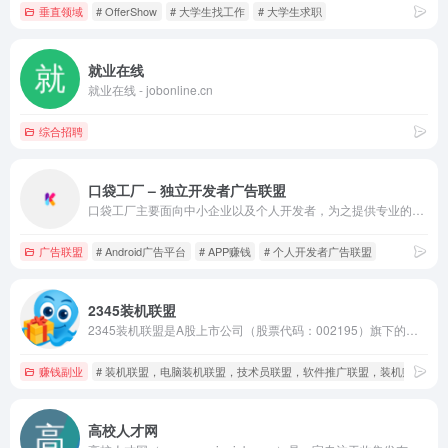
垂直领域
# OfferShow
# 大学生找工作
# 大学生求职
就业在线
就业在线 - jobonline.cn
综合招聘
口袋工厂 – 独立开发者广告联盟
口袋工厂主要面向中小企业以及个人开发者，为之提供专业的聚合广告解决方案，以数据公开透明为平台根本，向开发者展示优量汇、穿山甲等后台的真实广告数据，做到透明、公开、不扣量。
广告联盟
# Android广告平台
# APP赚钱
# 个人开发者广告联盟
2345装机联盟
2345装机联盟是A股上市公司（股票代码：002195）旗下的电脑技术员联盟平台，2345联盟以其高于市场的单价、良好的信誉及高效的结算服务快速得到装机从业者的认可与好评。
赚钱副业
# 装机联盟，电脑装机联盟，技术员联盟，软件推广联盟，装机赚积分
高校人才网