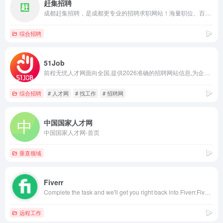
赶集招聘
成都赶集招聘，是成都更专业的招聘求职网站！海量职位、百强名企！互联网、银行、物流快递、电商、名企连锁等多种行业全覆盖，专业求职、找工作、高薪跳槽就上赶集招聘 ganji.com！
综合招聘
51Job
前程无忧人才网面向全国,提供2026准确的招聘网站信息,为企业和求职者提供人才招聘、求职、找工作、培训等在内的全方位的人力资源服务,更多求职找工作信息尽在前程无忧!
综合招聘
# 人才网
# 找工作
# 招聘网
中国国家人才网
中国国家人才网-首页
垂直领域
Fiverr
Complete the task and we'll get you right back into Fiverr.Fiverr是一个全球知名的自由职业者平台，成立于2010年，总部位于以色列特拉维夫。该平台为自由职业者和雇主提供了一个便捷的中介服务，用户可以在这里发布和购买各种服务，涵盖了超过200个类别，服务内容非常广泛。 Fiverr的基本特点
远程工作