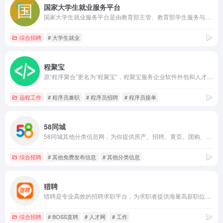
国家大学生就业服务平台
国家大学生就业服务平台是由教育部主管、教育部学生服务与素质发展中心运营的服务于高校毕业生及用人单位的公共就业服务平台。
综合招聘
# 大学生就业
程聚宝
原“程序聚合”更名为“程聚宝”，程聚宝服务企业软件外包和人才猎聘，是程序员、产品经理、设计师的个人品牌站，致力于提高程序员招聘、软件外包的合作确定性和行业效率。
远程工作
# 程序员兼职
# 程序员招聘
# 程序员接单
58同城
58同城其他分类信息网，为你提供房产、招聘、黄页、团购、交友、二手、宠物、车辆、周边游等海量分类信息，充分满足您免费查看/发布信息的需求。其他58同城，专业的分类信息网。
综合招聘
# 其他免费发布信息
# 其他分类信息
猎聘
猎聘是专业高效的招聘求职平台，为求职者提供海量高薪职位，在线沟通，快速反馈！为企业招聘方提供免费招人服务，优质人才，精准推荐，招人找工作就用猎聘聊！
综合招聘
# BOSS直聘
# 人才网
# 工作