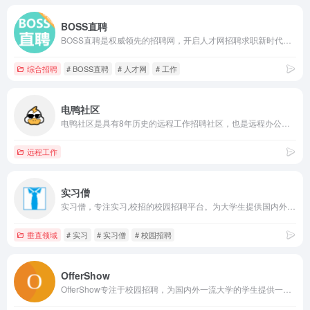
BOSS直聘
BOSS直聘是权威领先的招聘网，开启人才网招聘求职新时代，招聘求职找工作，上BOSS直聘，直接谈！
综合招聘
# BOSS直聘
# 人才网
# 工作
电鸭社区
电鸭社区是具有8年历史的远程工作招聘社区，也是远程办公互联网工作者们的聚集地。在社区，我们进行有价值的话题讨论，也分享远程、外包、零活、兼职、驻场等非主流工作机会。「只工作，不上班」是我们倡导的工作态度。
远程工作
实习僧
实习僧，专注实习,校招的校园招聘平台。为大学生提供国内外行业巨头在内的40万+企业实习、校园招聘岗位信息。助力大学生职业发展，帮助企业有效招聘，找实习校招就上实习僧。
垂直领域
# 实习
# 实习僧
# 校园招聘
OfferShow
OfferShow专注于校园招聘，为国内外一流大学的学生提供一站式招聘资讯及服务。网站拥有海量校园招聘计划信息，岗位信息，招聘日程表，网申地址，并与字节跳动、腾讯、阿里巴巴、美团、华为等数百家知名企业达成深度合作