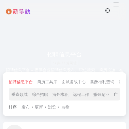
招聘信息平台
共 77 篇网址
招聘信息平台 – 提供企业招聘信息发布、职位搜索、简历投递、在
线沟通、面试安排等一站式招聘服务，涵盖全职、兼职、实习等多
招聘信息平台
简历工具库
面试备战中心
薪酬福利查询​
职场技
种岗位类型，支持按行业、城市、薪资、经验等多维度筛选，连接
求职者与用人单位，帮助用户高效获取招聘信息、企业快速匹配人
才。
垂直领域
综合招聘
海外求职
远程工作
赚钱副业
广告联
排序
发布
更新
浏览
点赞