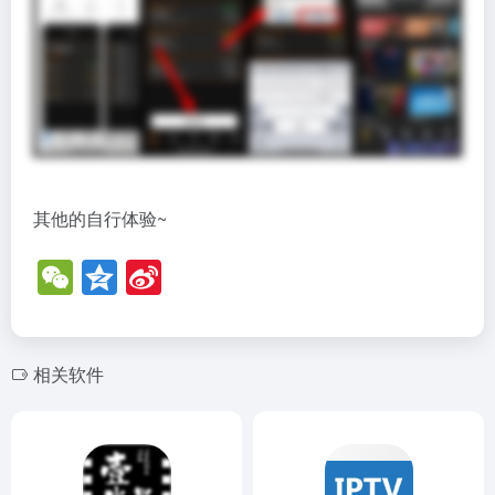
其他的自行体验~
W
Q
Si
e
z
n
C
o
a
h
n
W
相关软件
at
e
ei
b
o