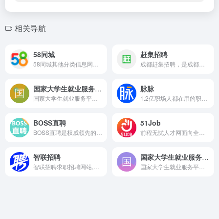
相关导航
58同城
赶集招聘
58同城其他分类信息网，为你提供房产、招聘、黄页、团购、交友、二手、宠物、车辆、周边游等海量分类信息，充分满足您免费查看/发布信息的需求。其他58同城，专业的分类信息网。
成都赶集招聘，是成都更专业的招聘求职网站！海量职位、百强名企！互联网、银行、物流快递、电商、名企连锁等多种行业全覆盖，专业求职、找工作、高薪跳槽就上赶集招聘 ganji.com！
国家大学生就业服务平台
脉脉
国家大学生就业服务平台是由教育部主管、教育部学生服务与素质发展中心运营的服务于高校毕业生及用人单位的公共就业服务平台。
1.2亿职场人都在用的职场社区和求职平台，基于“实名/职业认证”和“人脉网络引擎”帮助职场人拓展人脉、交流合作、求职招聘，收获更多机遇。
BOSS直聘
51Job
BOSS直聘是权威领先的招聘网，开启人才网招聘求职新时代，招聘求职找工作，上BOSS直聘，直接谈！
前程无忧人才网面向全国,提供2026准确的招聘网站信息,为企业和求职者提供人才招聘、求职、找工作、培训等在内的全方位的人力资源服务,更多求职找工作信息尽在前程无忧!
智联招聘
国家大学生就业服务平台
智联招聘求职招聘网站,为求职者提供2026年真实准确的全国求职招聘信息,海量的高薪职位招聘信息供求职者选择,找工作就上智联招聘！
国家大学生就业服务平台是由教育部主管、教育部学生服务与素质发展中心运营的服务于高校毕业生及用人单位的公共就业服务平台。