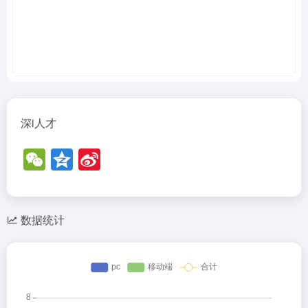
深i人才
W
Q
Si
e
z
n
C
o
a
h
n
W
数据统计
at
e
ei
b
o