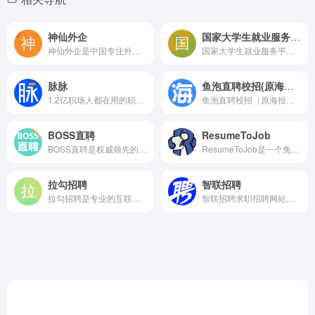
神仙外企
国家大学生就业服务平台
神仙外企是中国专注外企官方平台招聘信息汇总及外企求职平台，提供外企官网渠道招聘信息、城市外企公司库信息，高效链接人岗，致力于成为更好用更高效的外企求职招聘平台。
国家大学生就业服务平台是由教育部主管、教育部学生服务与素质发展中心运营的服务于高校毕业生及用人单位的公共就业服务平台。
脉脉
鱼泡直聘校招(原海投网)
1.2亿职场人都在用的职场社区和求职平台，基于“实名/职业认证”和“人脉网络引擎”帮助职场人拓展人脉、交流合作、求职招聘，收获更多机遇。
鱼泡直聘校招（原海投网）是专注大学生求职的一站式校招平台，提供海量校园招聘信息、宣讲会查询和应届生岗位推荐。通过智能匹配帮助毕业生高效求职，同时提供简历优化、笔试面试指导等实用工具，助力大学生精准对接优质雇主，实现职业梦想。
BOSS直聘
ResumeToJob
BOSS直聘是权威领先的招聘网，开启人才网招聘求职新时代，招聘求职找工作，上BOSS直聘，直接谈！
ResumeToJob是一个免费开源的简历制作网站，帮助您快速创建专业简历，支持多种模板和自定义选项。| ResumeToJob is a free and open-source resume builder that helps you create professional resumes quickly with multiple templates and customization options.
拉勾招聘
智联招聘
拉勾招聘是专业的互联网求职招聘网站。致力于提供真实可靠的互联网岗位求职招聘找工作信息，拥有海量的互联网人才储备，互联网行业找工作就上拉勾招聘，值得信赖的求职招聘网站。
智联招聘求职招聘网站,为求职者提供2026年真实准确的全国求职招聘信息,海量的高薪职位招聘信息供求职者选择,找工作就上智联招聘！