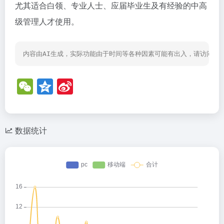
尤其适合白领、专业人士、应届毕业生及有经验的中高
级管理人才使用。
内容由AI生成，实际功能由于时间等各种因素可能有出入，请访问网
W
Q
Si
e
z
n
C
o
a
h
n
W
数据统计
at
e
ei
b
o