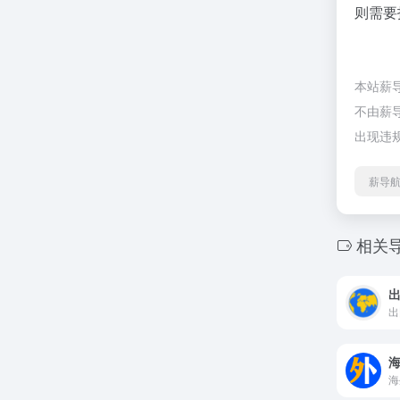
则需要
本站薪导
不由薪导
出现违
薪导航
相关