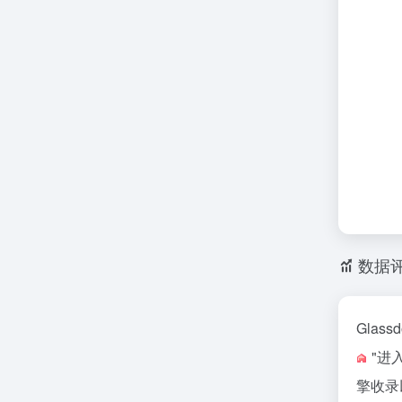
数据
Gla
"进
擎收录