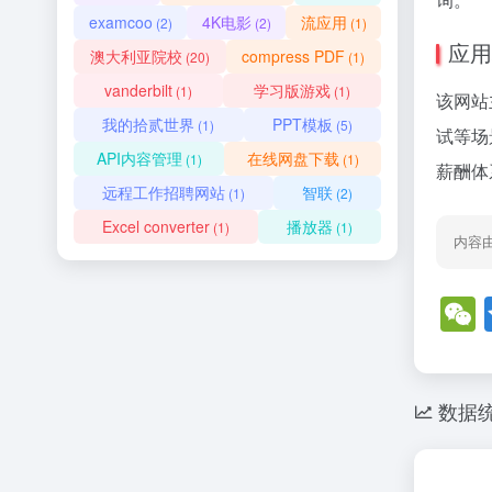
examcoo
4K电影
流应用
(2)
(2)
(1)
应用
澳大利亚院校
compress PDF
(20)
(1)
vanderbilt
学习版游戏
(1)
(1)
该网站
我的拾贰世界
PPT模板
(1)
(5)
试等场
API内容管理
在线网盘下载
(1)
(1)
薪酬体
远程工作招聘网站
智联
(1)
(2)
Excel converter
播放器
(1)
(1)
内容
数据
a