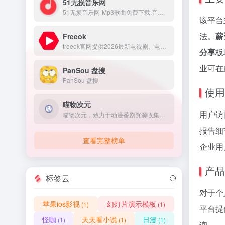
51无损音乐网
51无损音乐网-Mp3歌曲免费下载,音乐在线试听.收录了网上最新歌曲和流行音乐,网络歌曲,好听的歌,非主流音乐,经典老歌,搞笑歌曲,英文歌曲等。是您寻找好听的歌首选网站。
该平台
法。
薪
Freeok
freeok官网提供2026最新电视剧、电影、动漫番剧免费在线观看，无广告免VIP，支持手机/电脑/电视多端同步。海量资源实时更新，高清画质流畅播放，畅享追剧乐趣！
分享
板
业可在
PanSou 盘搜
PanSou 盘搜
使用
喵物次元
用户访
喵物次元，致力于动漫番剧资源收集，是一个二次元观影追番动漫网站，海量最新热门高质量动漫，提供动漫app，动漫下载，免费在线看动漫，更新及时画质高清1080p无广告，为各位友人打造最好的追番体验
报告细
查看完整榜单
企业用
产品
标签云
对于个
苹果ios影视
幻灯片演示模板
(1)
(1)
平台提
怪咖
天天看小说
日漫
(1)
(1)
(1)
询。