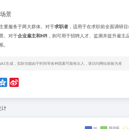
场景
主要服务于两大群体。对于
求职者
，适用于在求职前全面调研目
景。对于
企业雇主和HR
，则可用于招聘人才、监测并提升雇主
系。
由AI生成，实际功能由于时间等各种因素可能有出入，请访问网站体验为准
W
Q
Si
e
z
n
C
o
a
h
n
W
统计
t
e
ei
b