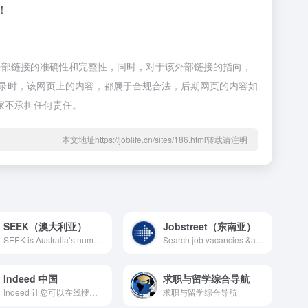
！
保证外部链接的准确性和完整性，同时，对于该外部链接的指向，
:55收录时，该网页上的内容，都属于合规合法，后期网页的内容如
家不承担任何责任。
本文地址https://joblife.cn/sites/186.html转载请注明
SEEK（澳大利亚）
Jobstreet（东南亚）
SEEK is Australia’s number one employment marketplace. Find jobs and career related information or recruit the ideal candidate. Why settle? SEEK
Search job vacancies &amp; get career advice with Jobstreet. Find jobs across Asia and get hired - all with Jobstreet!
Indeed 中国
求职与留学综合导航
Indeed 让您可以在线搜索数百万个职位，帮您快速找到下一份工作。通过职位搜索、Indeed 简历、公司点评等工具，我们为您的求职之路提供全程保驾护航。
求职与留学综合导航