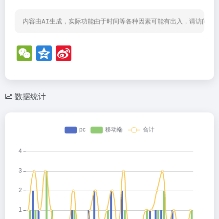
内容由AI生成，实际功能由于时间等各种因素可能有出入，请访问网
W
Q
Si
e
z
n
C
o
a
h
n
W
数据统计
at
e
ei
b
o