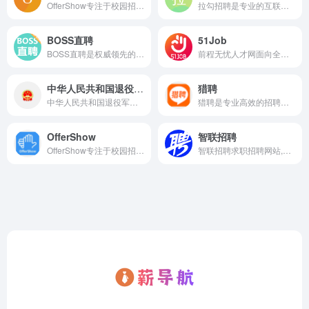
OfferShow专注于校园招聘，为国内外一流大学的学生提供一站式招聘资讯及服务。网站拥有海量校园招聘计划信息，岗位信息，招聘日程表，网申地址，并与字节跳动、腾讯、阿里巴巴、美团、华为等数百家知名企业达成深度合作
拉勾招聘是专业的互联网求职招聘网站。致力于提供真实可靠的互联网岗位求职招聘找工作信息，拥有海量的互联网人才储备，互联网行业找工作就上拉勾招聘，值得信赖的求职招聘网站。
BOSS直聘
51Job
BOSS直聘是权威领先的招聘网，开启人才网招聘求职新时代，招聘求职找工作，上BOSS直聘，直接谈！
前程无忧人才网面向全国,提供2026准确的招聘网站信息,为企业和求职者提供人才招聘、求职、找工作、培训等在内的全方位的人力资源服务,更多求职找工作信息尽在前程无忧!
中华人民共和国退役军人事务部
猎聘
中华人民共和国退役军人事务部
猎聘是专业高效的招聘求职平台，为求职者提供海量高薪职位，在线沟通，快速反馈！为企业招聘方提供免费招人服务，优质人才，精准推荐，招人找工作就用猎聘聊！
OfferShow
智联招聘
OfferShow专注于校园招聘，为国内外一流大学的学生提供一站式招聘资讯及服务。网站拥有海量校园招聘计划信息，岗位信息，招聘日程表，网申地址，并与字节跳动、腾讯、阿里巴巴、美团、华为等数百家知名企业达成深度合作
智联招聘求职招聘网站,为求职者提供2026年真实准确的全国求职招聘信息,海量的高薪职位招聘信息供求职者选择,找工作就上智联招聘！