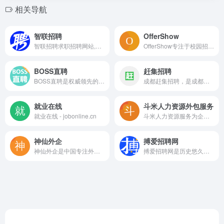
相关导航
智联招聘
OfferShow
智联招聘求职招聘网站,为求职者提供2026年真实准确的全国求职招聘信息,海量的高薪职位招聘信息供求职者选择,找工作就上智联招聘！
OfferShow专注于校园招聘，为国内外一流大学的学生提供一站式招聘资讯及服务。网站拥有海量校园招聘计划信息，岗位信息，招聘日程表，网申地址，并与字节跳动、腾讯、阿里巴巴、美团、华为等数百家知名企业达成深度合作
BOSS直聘
赶集招聘
BOSS直聘是权威领先的招聘网，开启人才网招聘求职新时代，招聘求职找工作，上BOSS直聘，直接谈！
成都赶集招聘，是成都更专业的招聘求职网站！海量职位、百强名企！互联网、银行、物流快递、电商、名企连锁等多种行业全覆盖，专业求职、找工作、高薪跳槽就上赶集招聘 ganji.com！
就业在线
斗米人力资源外包服务
就业在线 - jobonline.cn
斗米人力资源服务为企业提供【岗位外包、劳务派遣、社保公积金代缴、残保金优化】一站式解决方案，覆盖全国300+城市，服务超10万家企业！专注降低用工成本30%+，支持灵活用工、批量招聘、薪酬代发、合规风险管控，助力企业聚焦核心业务。社保代缴0差错，全流程线上操作，24小时响应，确保用工合规无忧！
神仙外企
搏爱招聘网
神仙外企是中国专注外企官方平台招聘信息汇总及外企求职平台，提供外企官网渠道招聘信息、城市外企公司库信息，高效链接人岗，致力于成为更好用更高效的外企求职招聘平台。
搏爱招聘网是历史悠久的残疾人数字化平台，我们面向全国的残疾人朋友提供高品质的智能职业信息服务。作为一家慈善型网站，我们为中国残疾人的共同富裕而努力。