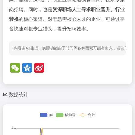
岗招聘。同时，也是
资深职场人士寻求职业晋升、行业
转换
的核心渠道。对于急需核心人才的企业，可通过平
台快速对接专业猎头，提升招聘效率。
内容由AI生成，实际功能由于时间等各种因素可能有出入，请访问网
W
Q
Si
e
z
n
C
o
a
h
n
W
数据统计
at
e
ei
b
o