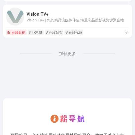
Vision TV+
Vision TV+ | 您的精品流媒体伴侣 海量高品质影视资源聚合站
在线影视
# 4K电影
# 在线观看
# 在线视频
加载更多