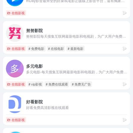
friDay影音最齊全的好萊塢電影正版線上影音平台，還有獨家韓國影劇、熱門日陸劇、動漫卡通、布袋戲、新聞，單片租借；無廣告高畫質影片。支援手機、PC、平板、大螢投放
在线影视
努努影院
努努影院每天搜集互联网最新电影和电视剧，为广大用户免费提供无广告在线观看电影和电视剧服务，及时收录最新、最热、最全的电影大片,高清正版免费看。
在线影视
# 免费电影
# 在线电影
# 最新电影
多元电影
多元电影-每天搜集互联网最新电影和电视剧，为广大用户免费提供无广告在线观看电影和电视剧服务，及时收录最新、最热、最全的电影大片,高清免费观看看,无限下载
在线影视
# vip影视
# 免费在线观看
# 免费无广告
好看影院
好看免费高清影视在线观看
在线影视