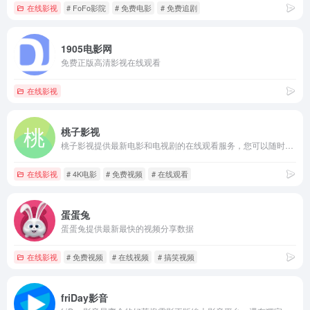
在线影视
# FoFo影院
# 免费电影
# 免费追剧
1905电影网
免费正版高清影视在线观看
在线影视
桃子影视
桃子影视提供最新电影和电视剧的在线观看服务，您可以随时随地观看热门影片，与朋友分享观影的乐趣。
在线影视
# 4K电影
# 免费视频
# 在线观看
蛋蛋兔
蛋蛋兔提供最新最快的视频分享数据
在线影视
# 免费视频
# 在线视频
# 搞笑视频
friDay影音