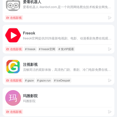
爱看机器人
爱看机器人-ikanbot.com,是一个利用网络爬虫技术检索全网免费在线观看影视资源的搜素引擎。
在线影视
Freeok
freeok官网提供2026最新电视剧、电影、动漫番剧免费在线观看，无广告免VIP，支持手机/电脑/电视多端同步。海量资源实时更新，高清画质流畅播放，畅享追剧乐趣！
在线影视
# freeok
# freeok官网
# 免VIP观看
注视影视
流畅简洁的观影体验，高清热门剧、番剧、冷门电影免费在线观看，尽享优质影视内容。
在线影视
# gaze
# gaze.run
# IceDespair
玛雅影院
玛雅影院
在线影视