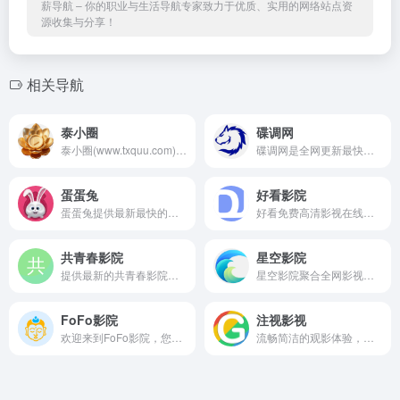
薪导航 – 你的职业与生活导航专家致力于优质、实用的网络站点资
源收集与分享！
相关导航
泰小圈
碟调网
泰小圈(www.txquu.com)泰剧TV_推荐2025最新热播泰国经典电视剧大全_免费泰剧网
碟调网是全网更新最快的电影网站,为您提供最新热门排行电影、vip电视剧、热血动漫、综艺娱乐、热门短剧等影视作品在线观看，无须VIP即可畅享全网影视资源，给你不一样的视觉体验。
蛋蛋兔
好看影院
蛋蛋兔提供最新最快的视频分享数据
好看免费高清影视在线观看
共青春影院
星空影院
提供最新的共青春影院以好看的最新电影大片及电视剧大全作为基础,实时刷新最新电影及限制级日韩排行榜和电视剧排行榜。好看的电视剧更新速度最快,引领不用下载播放器的电影和电视剧时代!
星空影院聚合全网影视，为您提供最新热门排行电影、vip电视剧、热血动漫、综艺娱乐、短剧大全、体育赛事直播等影视类型免费在线观看，无须VIP即可畅享全网影视资源，努力让找电影变得简单！
FoFo影院
注视影视
欢迎来到FoFo影院，您的私人免费在线影院。我们提供海量高清电影、电视剧、综艺、动漫及短剧资源，全部支持免费在线观看。在FoFo影院，享受无广告、高清流畅的极致观影体验，每日同步更新，是您网络追剧的不二之选。
流畅简洁的观影体验，高清热门剧、番剧、冷门电影免费在线观看，尽享优质影视内容。