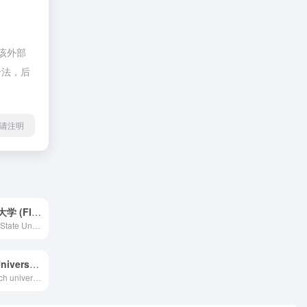
于该外部
合法，后
l转载请注明
佛罗里达州立大学 (Florida State University)
Apply to Florida State University - Florida’s top research institution for driven, curious, and socially conscious students. Your future starts here.
迈阿密大学 (University of Miami)
A private research university with more than 16,000 students from around the world, the University of Miami is a vibrant and diverse academic community focused on teaching and learning, the discovery of new knowledge, and service to the South Florida region and beyond.