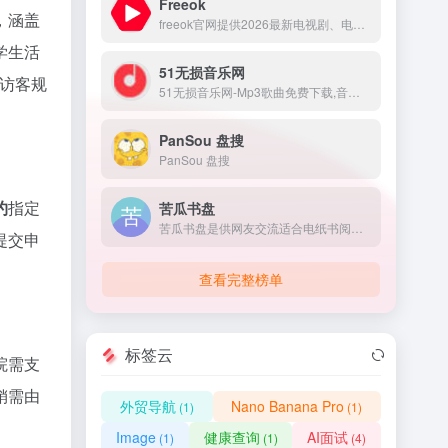
Freeok
，涵盖
freeok官网提供2026最新电视剧、电影、动漫番剧免费在线观看，无广告免VIP，支持手机/电脑/电视多端同步。海量资源实时更新，高清画质流畅播放，畅享追剧乐趣！
学生活
51无损音乐网
访客规
51无损音乐网-Mp3歌曲免费下载,音乐在线试听.收录了网上最新歌曲和流行音乐,网络歌曲,好听的歌,非主流音乐,经典老歌,搞笑歌曲,英文歌曲等。是您寻找好听的歌首选网站。
PanSou 盘搜
PanSou 盘搜
约
指定
苦瓜书盘
苦瓜书盘是供网友交流适合电纸书阅读的6寸pdf及mobi格式电子书制作技术的网站，提供6寸pdf、mobi等格式电子书上传及下载。
提交申
查看完整榜单
标签云
院需支
销需由
外贸导航
Nano Banana Pro
(1)
(1)
Image
健康查询
AI面试
(1)
(1)
(4)