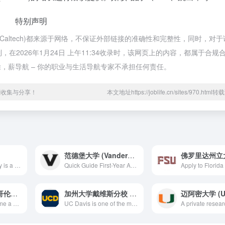
特别声明
Caltech)都来源于网络，不保证外部链接的准确性和完整性，同时，对
在2026年1月24日 上午11:34收录时，该网页上的内容，都属于合规
，薪导航 – 你的职业与生活导航专家不承担任何责任。
源收集与分享！
本文地址https://joblife.cn/sites/970.htm
范德堡大学 (Vanderbilt University)
Princeton University is a vibrant community of scholarship and learning that stands in the nation&#039;s service and in the service of all nations.
Quick Guide First-Year Applicants Transfer Applicants International Applicants High School Counselors Apply Dates &amp; Deadlines MyAppVU Visit Campus Request Info Find Your Major Contact a Student The Admissions Blog Financial Aid &amp; Scholarships Nashville Information for Small Town and
俄亥俄州立大学哥伦布分校 (Ohio State University)
加州大学戴维斯分校 (UC Davis)
Learn how to become a Buckeye, discover your path at Ohio State and explore the graduate and transfer student resources at our many campuses across Ohio.
UC Davis is one of the most prestigious public universities in the world for a reason. The university and the amazing college town of Davis are designed to help you grow beyond even your own expectations.