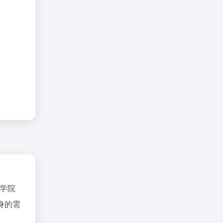
学院
身的需