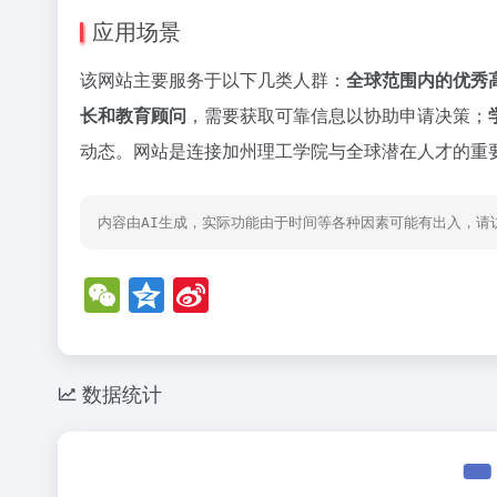
应用场景
该网站主要服务于以下几类人群：
全球范围内的优秀
长和教育顾问
，需要获取可靠信息以协助申请决策；
动态。网站是连接加州理工学院与全球潜在人才的重
内容由AI生成，实际功能由于时间等各种因素可能有出入，请
W
Q
Si
e
z
n
C
o
a
h
n
W
数据统计
at
e
ei
b