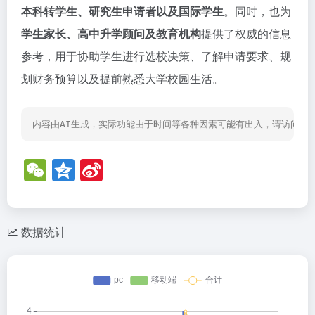
本科转学生、研究生申请者以及国际学生
。同时，也为
学生家长、高中升学顾问及教育机构
提供了权威的信息
参考，用于协助学生进行选校决策、了解申请要求、规
划财务预算以及提前熟悉大学校园生活。
内容由AI生成，实际功能由于时间等各种因素可能有出入，请访问网
W
Q
Si
e
z
n
C
o
a
h
n
W
数据统计
at
e
ei
b
o