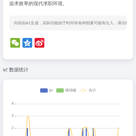
追求效率的现代求职环境。
内容由AI生成，实际功能由于时间等各种因素可能有出入，请访问网
W
Q
Si
e
z
n
C
o
a
h
n
W
数据统计
at
e
ei
b
o