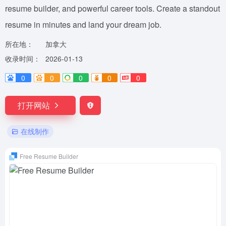
resume builder, and powerful career tools. Create a standout
resume in minutes and land your dream job.
所在地：
加拿大
收录时间：
2026-01-13
0
0
0
0
0
打开网站
在线制作
Free Resume Builder