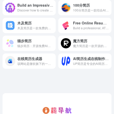
Build an Impressive Resume Online Free Download
100分简历
Discover how to create a CV for free using our intuitive online platform. Build a professional resume in minutes with customizable templates and easy-to-use tools.
100分简历是一款结合AI人工智能的在线简历编辑平台，帮助用户提升面试邀约率而开发，平台提供HR满意的标准化简历模板，免费使用全行业真实岗位案例，收录了头部企业招聘官网，并提供专业导师1v1简历辅导、面试辅导，助力你斩获心仪的offer。
木及简历
Free Online Resume Builder
木及简历是一款免费的简历制作工具,利用Markdown的形式提供在线简历服务,简历制作简单,丰富的Markdown简历模板任你选。
Build a professional, ATS-ready resume for free in minutes. Easy to use. Unlimited downloads. No watermarks. No hidden fees. Top-rated by users.
猫步简历
魔方简历
猫步简历：开源免费AI简历生成器，一键导出高清PDF/JSON/Markdown格式，AI智能润色，AI智能简历诊断，快速生成专业简历模板，100%免费！
魔方简历是一款开源的简历编辑器，免费，隐私优先。无需注册登录，数据完全存储在本地，支持数据导出备份，确保您的简历数据随时可用。
在线简历生成器
AI简历生成在线制作工具
该网站是微软旗下的一款在线简历制作工具，依托于Microsoft Word的云端服务。它旨在为用户提供一种智能、高效且专业的简历创建体验，帮助求职者快速生成格式规范、外观精美的简历文档。
UP简历是专业的AI简历生成在线制作工具，支持智能生成个性化简历内容，精准匹配岗位需求，涵盖各行业简历模板，可以在线编辑、免费下载使用，支持一键导出word/pdf等格式，全平台编辑适配，轻松完成个人简历制作。