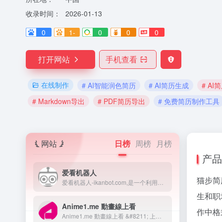
收录时间：
2026-01-13
0
1-
0
0
0
打开网站
手机查看
在线制作
# AI智能润色简历
# AI简历生成
# AI
# Markdown导出
# PDF简历导出
# 免费简历制作工具
网站
日榜
周榜
月榜
产品
爱看机器人
猫步简
爱看机器人-ikanbot.com,是一个利用网络爬虫技术检索全网免费在线观看影视资源的搜素引擎。
生和职
Anime1.me 動畫線上看
作中格
Anime1.me 動畫線上看 &#8211; 上百部動漫免費線上看！