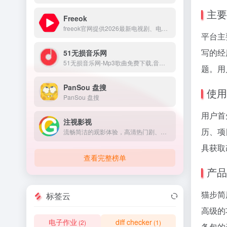
主要
Freeok
freeok官网提供2026最新电视剧、电影、动漫番剧免费在线观看，无广告免VIP，支持手机/电脑/电视多端同步。海量资源实时更新，高清画质流畅播放，畅享追剧乐趣！
平台主
写的经
51无损音乐网
51无损音乐网-Mp3歌曲免费下载,音乐在线试听.收录了网上最新歌曲和流行音乐,网络歌曲,好听的歌,非主流音乐,经典老歌,搞笑歌曲,英文歌曲等。是您寻找好听的歌首选网站。
题。用
PanSou 盘搜
使用
PanSou 盘搜
用户首
注视影视
历、项
流畅简洁的观影体验，高清热门剧、番剧、冷门电影免费在线观看，尽享优质影视内容。
具获取
查看完整榜单
产品
猫步简
标签云
高级的
电子作业
diff checker
(2)
(1)
务包的