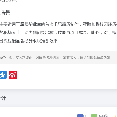
场景
主要适用于
应届毕业生
的首次求职简历制作，帮助其将校园经历
的职场人士
，助力他们突出核心技能与项目成果。此外，对于需
出流程能显著提升求职准备效率。
由AI生成，实际功能由于时间等各种因素可能有出入，请访问网站体验为准
W
Q
Si
e
z
n
C
o
a
h
n
W
统计
t
e
ei
b