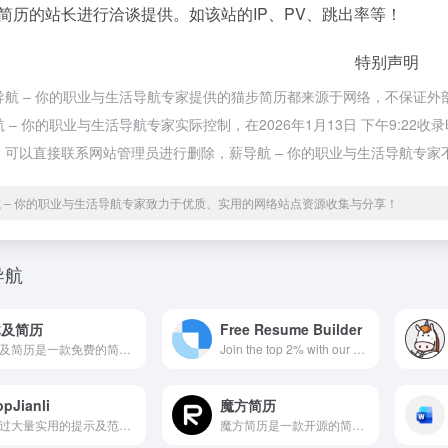
简历的站长进行洽谈提供。如该站的IP、PV、跳出率等！
特别声明
导航 – 你的职业与生活导航专家提供的猫步简历都来源于网络，不保证
 – 你的职业与生活导航专家实际控制，在2026年1月13日 下午9:
，可以直接联系网站管理员进行删除，薪导航 – 你的职业与生活导航专家
 – 你的职业与生活导航专家致力于优质、实用的网络站点资源收集与分享！
导航
木及简历
Free Resume Builder
木及简历是一款免费的简历制作工具,利用Markdown的形式提供在线简历服务,简历制作简单,丰富的Markdown简历模板任你选。
Join the top 2% with our field-tested templates, easy-to-use resume builder, and powerful career tools. Create a standout resume in minutes and land your dream job.
opJianli
魔方简历
通过大量实用的提示及范例制作在线简历，可帮助您创建一份完美的个人简历，找到梦寐以求的工作。
魔方简历是一款开源的简历编辑器，免费，隐私优先。无需注册登录，数据完全存储在本地，支持数据导出备份，确保您的简历数据随时可用。