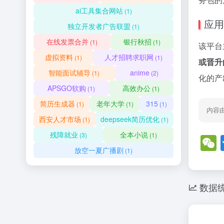
ai工具集合网站
(1)
应用
独立开发者广告联盟
(1)
在线发票合并
银行秋招
(1)
(1)
该平台
虚拟资料
人才招聘求职网
(1)
(1)
或晋升
智能面试辅导
anime
(1)
(2)
化的产
APSGO软购
高效办公
(1)
(1)
简历生成器
老年大学
315
(1)
(1)
(1)
内容
西安人才市场
deepseek简历优化
(1)
(1)
残障就业
全本小说
(3)
(1)
放空一夏广播剧
(1)
数据
a