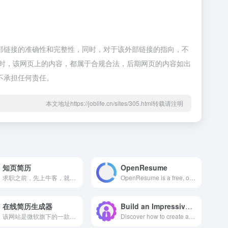
外部链接的准确性和完整性，同时，对于该外部链接的指向，不
22收录时，该网页上的内容，都属于合规合法，后期网页的内容如出
不承担任何责任。
本文地址https://joblife.cn/sites/305.html转载请注明
知页简历
OpenResume
求职之前，先上牛客，就业找工作一站解决。互联网IT技术/产品/运营/硬件/汽车机械制造/金融/财务管理/审计/银行/市场营销/地产/快消/管培生等等专业技能学习/备考/求职神器，在线进行企业校招实习笔试面试真题模拟考试练习，全面提升求职竞争力，找到好工作，拿到好offer。_牛客网_牛客在手,offer不愁
OpenResume is a free, open-source, and powerful resume builder that allows anyone to create a modern professional resume in 3 simple steps. For those who have an existing resume, OpenResume also provides a resume parser to help test and confirm its ATS readability.
在线简历生成器
Build an Impressive Resume Online Free Download
该网站是微软旗下的一款在线简历制作工具，依托于Microsoft Word的云端服务。它旨在为用户提供一种智能、高效且专业的简历创建体验，帮助求职者快速生成格式规范、外观精美的简历文档。
Discover how to create a CV for free using our intuitive online platform. Build a professional resume in minutes with customizable templates and easy-to-use tools.