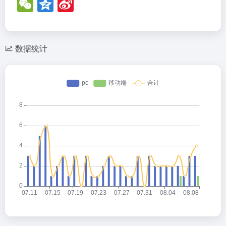
W
Q
Si
e
z
n
C
o
a
h
n
W
数据统计
at
e
ei
b
o