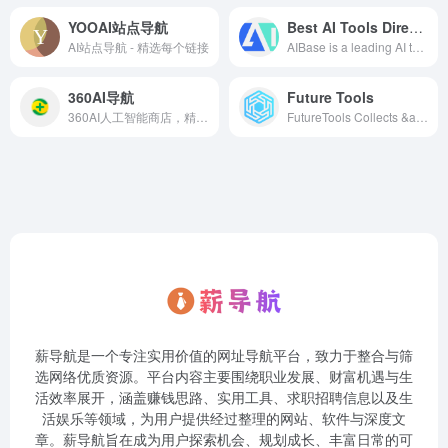
YOOAI站点导航
Best AI Tools Directory
AI站点导航 - 精选每个链接
AIBase is a leading AI tools directory and product finder, helping you discover and compare the best artificial intelligence products, services, and tools.
360AI导航
Future Tools
360AI人工智能商店，精选互联网资源最全的ai人工智能网，搜集并整理人工智能工具的网站、教程、资源，让您能够快速找到适合的工具和内容。收录AI工具网站、公众号、自媒体、书籍、电影等，分类包括AI趣站、AI开放平台、AI资讯、有趣网站、开源项目、AI学习平台等内容，涵盖了AI绘画，AI游戏，AI视频，AI网址大全，AI工具软件，AI搜索、AI写作、AI剪辑、AI动画、AI3D、AI游戏、AI营销等等
FutureTools Collects &amp; Organizes All The Best AI Tools So YOU Too Can Become Superhuman!
薪导航是一个专注实用价值的网址导航平台，致力于整合与筛
选网络优质资源。平台内容主要围绕职业发展、财富机遇与生
活效率展开，涵盖赚钱思路、实用工具、求职招聘信息以及生
活娱乐等领域，为用户提供经过整理的网站、软件与深度文
章。薪导航旨在成为用户探索机会、规划成长、丰富日常的可