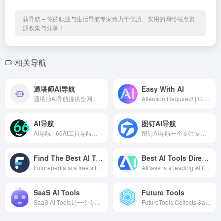
薪导航 – 你的职业与生活导航专家致力于优质、实用的网络站点资
源收集与分享！
相关导航
通塔师AI导航
Easy With AI
通塔师AI导航提供全网最全的AI人工智能工具网站推荐，帮助大家发现最新AI绘画，AI智能写作助手，AI聊天机器人，AI配音，AI音乐，AI换脸工具应用软件，让AI帮助你更高效的工作，学习。
Attention Required! | Cloudflare
AI导航
图钉AI导航
AI导航 - 66AI工具导航，精选热门好用的智能AI工具集网站 |
图钉AI导航一个专注专注收录优质上百款免费AI工具的导航网站，包括AI写作工具、AI绘画修图工具、AI视频音频工具、AI写代码编程工具、以及其他一些交流社区和开放平台，都经过了作者精心筛选，拿来就能用！除了AI产品的分享，网站内还包含了AI相关资讯以及AI使用教程。
Find The Best AI Tools
Best AI Tools Directory
Futurepedia is a free site to help you find the best AI tools and software to make your work and life more efficient and productive. Updated daily, join millions of followers of our website, newsletter, and YouTube.
AIBase is a leading AI tools directory and product finder, helping you discover and compare the best artificial intelligence products, services, and tools.
SaaS AI Tools
Future Tools
SaaS AI Tools是一个专注于提供各种AI人工智能工具和每日新闻的网站，旨在帮助你提升你的创造力和效率。无论你是商务人士、设计师、自由职业者还是爱好者，都可以在这个网站上找到适合你需求的AI工具。从商业到绘画和卡通，涵盖了各种不同类别的AI工具，让你可以轻松地创建、编辑、生成和管理各种内容。
FutureTools Collects &amp; Organizes All The Best AI Tools So YOU Too Can Become Superhuman!