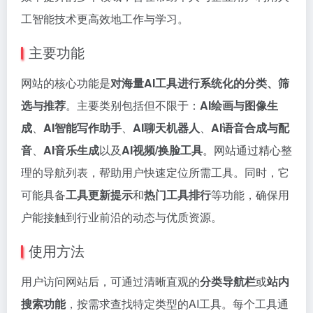
工智能技术更高效地工作与学习。
主要功能
网站的核心功能是
对海量AI工具进行系统化的分类、筛
选与推荐
。主要类别包括但不限于：
AI绘画与图像生
成
、
AI智能写作助手
、
AI聊天机器人
、
AI语音合成与配
音
、
AI音乐生成
以及
AI视频/换脸工具
。网站通过精心整
理的导航列表，帮助用户快速定位所需工具。同时，它
可能具备
工具更新提示
和
热门工具排行
等功能，确保用
户能接触到行业前沿的动态与优质资源。
使用方法
用户访问网站后，可通过清晰直观的
分类导航栏
或
站内
搜索功能
，按需求查找特定类型的AI工具。每个工具通