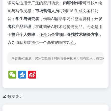
该网站适用于广泛的应用场景：
内容创作者
可寻找AI绘
画与写作灵感；
市场营销人员
可利用AI生成文案和配
音；
学生与研究者
可借助AI辅助学习和整理资料；
开发
者和产品经理
可在此调研AI技术趋势与竞品。无论是用
于
提升个人效率
，还是为
企业项目寻找技术解决方案
，
该导航站都能提供一个高效的探索起点。
内容由AI生成，实际功能由于时间等各种因素可能有出入，请访问网
W
Q
Si
e
z
n
C
o
a
h
n
W
数据统计
at
e
ei