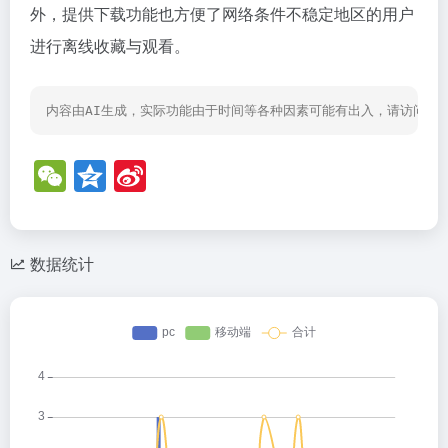
外，提供下载功能也方便了网络条件不稳定地区的用户
进行离线收藏与观看。
内容由AI生成，实际功能由于时间等各种因素可能有出入，请访问网
W
Q
Si
e
z
n
C
o
a
h
n
W
数据统计
at
e
ei
b
o