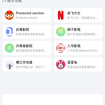
相关导航
Protected section
奈飞中文
Protected section
奈飞中文：智能聚合全网影视资源，个性化推荐帮你快速找片。海量VIP内容免费观看，高清无广告，支持弹幕实时互动。
好看影院
桃子影视
好看免费高清影视在线观看
桃子影视提供最新电影和电视剧的在线观看服务，您可以随时随地观看热门影片，与朋友分享观影的乐趣。
共青春影院
八号影视
提供最新的共青春影院以好看的最新电影大片及电视剧大全作为基础,实时刷新最新电影及限制级日韩排行榜和电视剧排行榜。好看的电视剧更新速度最快,引领不用下载播放器的电影和电视剧时代!
八号影视 BaHaoTv.Com您推荐最新最新的电影,电视剧,综艺,动漫高清在线观看,无需下载任何播放器即可在线免费观看,欢迎八号影视网影迷们来本站免费观看电影,动漫及电视剧。
樱之空动漫
蛋蛋兔
桜空学園之始：桜空アニメ，樱之空动漫【原 迷子樱舞】愿樱花四季于此欢乐长舞，域名skr.cc是sakura的缩写哟！本站有好看的动漫日剧以及歌曲，是一个不随大流、极具个人色彩、神秘又温馨的二次元圣地！
蛋蛋兔提供最新最快的视频分享数据