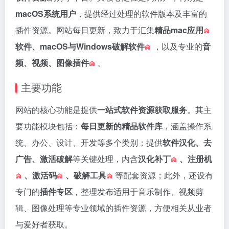
macOS系统用户
，提供经过处理的软件版本及丰富的
插件资源。网站每日更新，致力于汇集
精品mac应用
软件、macOS与Windows
破解软件
，以及专业的
音
频、视频、
图像插件
。
主要功能
网站的核心功能是提供
一站式软件资源获取服务
。其主
要功能模块包括：
每日更新的精品软件库
，涵盖操作系
统、办公、设计、开发等多个类别；提供
软件汉化、去
广告、激活破解
等关键处理，内含
汉化补丁
、
注册机
、
激活码
、
破解工具
等配套资源；此外，还设有
专门的
插件专区
，整理发布适用于音乐制作、视频剪
辑、图像处理等专业领域的插件资源，方便相关从业者
与爱好者获取。