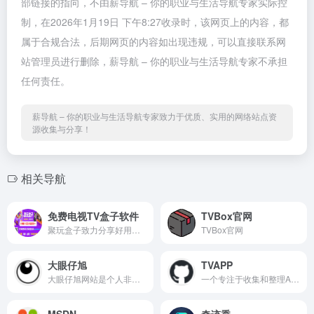
部链接的指向，不由薪导航 – 你的职业与生活导航专家实际控
制，在2026年1月19日 下午8:27收录时，该网页上的内容，都
属于合规合法，后期网页的内容如出现违规，可以直接联系网
站管理员进行删除，薪导航 – 你的职业与生活导航专家不承担
任何责任。
薪导航 – 你的职业与生活导航专家致力于优质、实用的网络站点资
源收集与分享！
相关导航
免费电视TV盒子软件
TVBox官网
聚玩盒子致力分享好用免费电视TV盒子软件、TVbox、影视仓、TVbox接口、小苹果影视、大师兄影视、安卓影视、苹果影视软件等，免费的电视影视盒子软件推荐。
TVBox官网
大眼仔旭
TVAPP
大眼仔旭网站是个人非盈利性网站,主要以分享日常工作生活办公技术资源为主,大眼仔热衷于分享互联网上一切所有美好事物,希望和您一起成长.
一个专注于收集和整理Android TV电视盒子应用的资源库，涵盖了影视、直播、K歌、工具、游戏等多种类型的应用。 可以在这里找到优质的APK资源，并支持便捷的下载与自动更新功能。