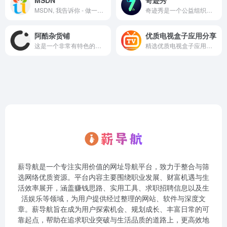
MSDN
奇迹秀
MSDN, 我告诉你 - 做一个安静的工具站
奇迹秀是一个公益组织，为设计师提供设计干货及资源，站内所有收集的资源都能免费下载，且资源都经过组织成员测试后再发布，保证资源绿色，大家可放心使用，
阿酷杂货铺
优质电视盒子应用分享
这是一个非常有特色的电脑爱好者网站，专注于推荐优秀软件、APP应用和互联网资源和技术教程，是电脑爱好者最佳的软件下载和学习交流场所，阿酷杂货铺让每一个用户都感受到互联网上开放自由共享的氛围.
精选优质电视盒子应用推荐！收集全网 Android TV电视盒子应用，涵盖影视、直播、工具、游戏等类型，整理优质APK资源，支持便捷下载与自动更新。提供安全验证、分类索引与兼容性标注，助力用户打造家庭影音娱乐中心！
薪导航是一个专注实用价值的网址导航平台，致力于整合与筛
选网络优质资源。平台内容主要围绕职业发展、财富机遇与生
活效率展开，涵盖赚钱思路、实用工具、求职招聘信息以及生
活娱乐等领域，为用户提供经过整理的网站、软件与深度文
章。薪导航旨在成为用户探索机会、规划成长、丰富日常的可
靠起点，帮助在追求职业突破与生活品质的道路上，更高效地