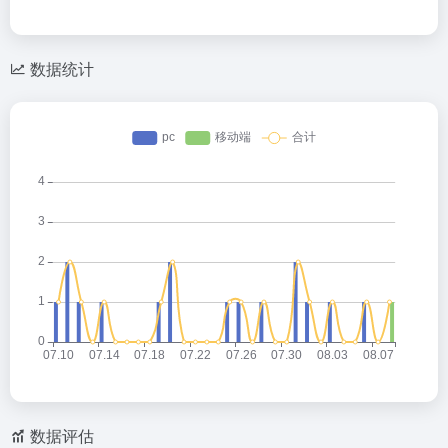
e
z
n
C
o
a
h
n
W
数据统计
at
e
ei
b
o
数据评估