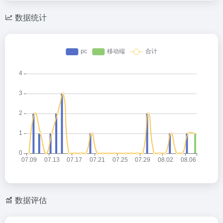
C
o
a
h
n
W
数据统计
at
e
ei
b
o
数据评估