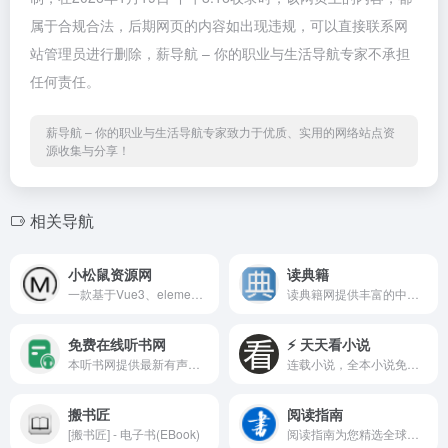
属于合规合法，后期网页的内容如出现违规，可以直接联系网
站管理员进行删除，薪导航 – 你的职业与生活导航专家不承担
任何责任。
薪导航 – 你的职业与生活导航专家致力于优质、实用的网络站点资
源收集与分享！
相关导航
小松鼠资源网
读典籍
一款基于Vue3、element-plus开发的个人博客网站，用于记录自己的前端学习、生活等
读典籍网提供丰富的中华经典阅读体验，包括文白对照、交互式注释及导读工具。我们的平台让阅读古籍变得轻松有趣，提供文章分节、人物、事件等丰富的阅读辅助功能。
免费在线听书网
⚡ 天天看小说
本听书网提供最新有声小说,有声听书网你值得选择!
连载小说，全本小说免费阅读，玄幻小说，言情小说，穿越小说，都市小说，仙侠小说，武侠小说，现代言情小说，古代言情小说，灵异小说，游戏小说，历史小说，悬疑小说，科幻小说，竞技体育小说，军事小说，青春小说，看不完的小说，小说阅读网站，就在天天看小说。
搬书匠
阅读指南
[搬书匠] - 电子书(EBook)
阅读指南为您精选全球优质免费电子书、漫画绘本、小说、有声读物、学术论文和杂志资源网站，提供便捷的阅读资源导航，让知识触手可及。