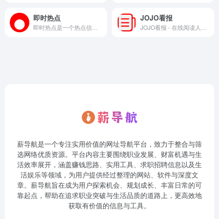
即时热点
JOJO看报
即时热点是一个热点信息聚合站，汇集百度、微博、头条、知乎、抖音、快手等多个主流平台的热门话题。让您轻松了解正在发生的事，无需跳转多个平台，即刻浏览最新、最热、最有趣的话题，紧跟时事脉搏。
JOJO看报 - 在线阅读人民日报、参考消息、红旗杂志等历史报刊，重温历史记忆。提供便捷的搜索和浏览功能。
薪导航是一个专注实用价值的网址导航平台，致力于整合与筛
选网络优质资源。平台内容主要围绕职业发展、财富机遇与生
活效率展开，涵盖赚钱思路、实用工具、求职招聘信息以及生
活娱乐等领域，为用户提供经过整理的网站、软件与深度文
章。薪导航旨在成为用户探索机会、规划成长、丰富日常的可
靠起点，帮助在追求职业突破与生活品质的道路上，更高效地
获取有价值的信息与工具。