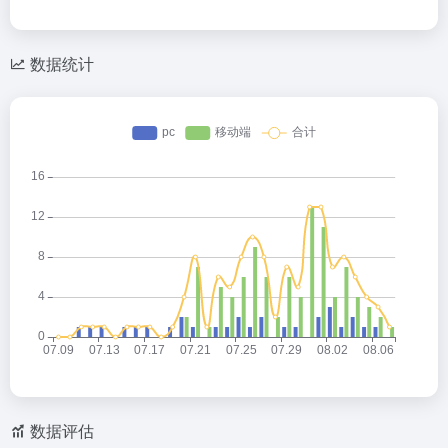
e
z
n
C
o
a
h
n
W
数据统计
at
e
ei
b
o
数据评估