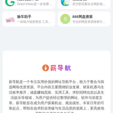
GreenVideo是一款免费、无需注册且下载速度超快的视频下载工具，支持哔哩哔哩、抖音、快手、微博、小红书、TikTok、Instagram、新片场、西瓜视频、好看视频等全球众多视频平台，您可以轻松保存下载视频至本地，视频搬运首选神器
星空影院聚合全网影视，为您提供最新热门排行电影、vip电视剧、热血动漫、综艺娱乐、短剧大全、体育赛事直播等影视类型免费在线观看，无须VIP即可畅享全网影视资源，努力让找电影变得简单！
验车助手
888网盘搜索
一款磁力链接预览 工具，输入DDL/Torrent/Edk2链接可以预览磁链内容。
专业的网盘资源搜索引擎，免费搜索夸克网盘、百度网盘、阿里云盘等网盘资源。支持电影、音乐、软件、文档、教程、游戏、书籍、电子书、图片等各类资源快速搜索下载，已收录千万级文件资源。
薪导航是一个专注实用价值的网址导航平台，致力于整合与筛
选网络优质资源。平台内容主要围绕职业发展、财富机遇与生
活效率展开，涵盖赚钱思路、实用工具、求职招聘信息以及生
活娱乐等领域，为用户提供经过整理的网站、软件与深度文
章。薪导航旨在成为用户探索机会、规划成长、丰富日常的可
靠起点，帮助在追求职业突破与生活品质的道路上，更高效地