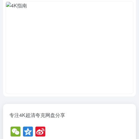
专注4K超清夸克网盘分享
W
Q
Si