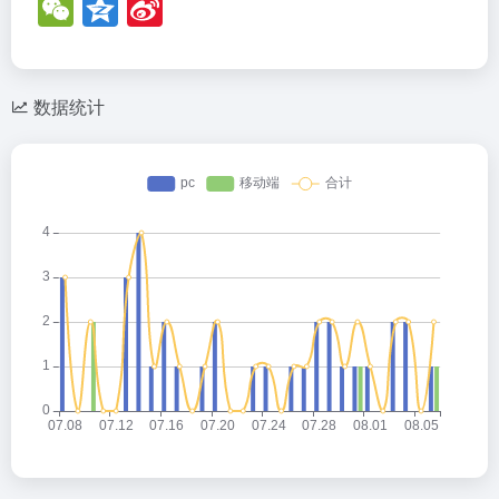
W
Q
Si
e
z
n
C
o
a
h
n
W
数据统计
at
e
ei
b
o