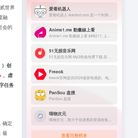
贰世界
爱看机器人
爱看机器人-ikanbot.com,是一个利用网络爬虫技术检索全网免费在线观看影视资源的搜素引擎。
度融
社会的
Anime1.me 動畫線上看
Anime1.me 動畫線上看 &#8211; 上百部動漫免費線上看！
51无损音乐网
51无损音乐网-Mp3歌曲免费下载,音乐在线试听.收录了网上最新歌曲和流行音乐,网络歌曲,好听的歌,非主流音乐,经典老歌,搞笑歌曲,英文歌曲等。是您寻找好听的歌首选网站。
）创
Freeok
、
虚
freeok官网提供2026最新电视剧、电影、动漫番剧免费在线观看，无广告免VIP，支持手机/电脑/电视多端同步。海量资源实时更新，高清画质流畅播放，畅享追剧乐趣！
字任务
PanSou 盘搜
PanSou 盘搜
喵物次元
喵物次元，致力于动漫番剧资源收集，是一个二次元观影追番动漫网站，海量最新热门高质量动漫，提供动漫app，动漫下载，免费在线看动漫，更新及时画质高清1080p无广告，为各位友人打造最好的追番体验
，确定
；最
查看完整榜单