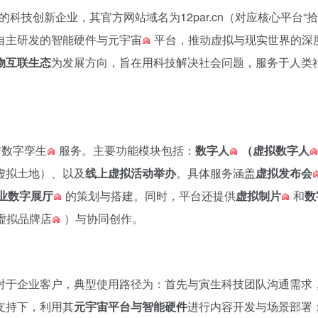
的科技创新企业，其官方网站域名为12par.cn（对应核心平台“
拾
过自主研发的智能硬件与
元宇宙
平台，推动虚拟与现实世界的深
物互联生态
为发展方向，旨在用科技解决社会问题，服务于人类
与
数字孪生
服务。主要功能模块包括：
数字人
（
虚拟数字人
虚拟土地）、以及
线上虚拟活动举办
。具体服务涵盖
虚拟发布会
业数字展厅
的策划与搭建。同时，平台还提供
虚拟制片
和
数
虚拟品牌店
）与协同创作。
对于企业客户，典型使用路径为：首先与寅生科技团队沟通需求
支持下，利用其
元宇宙平台与智能硬件
进行内容开发与场景部署