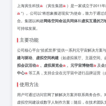
上海
寅生科技
（
寅生集团
）是一家成立于2011年
”）。公司以“将想象搬进现实”为使命，致力于通
合。集团以构建
网络空间命运共同体
和
虚实互通的万
可持续发展。
主要功能
公司核心平台“拾贰世界”提供一系列元宇宙解决方案
建与驱动
、
虚拟空间构建
（如虚拟展厅、主题空间、
拟会议活动
、
虚拟展览会
、
元宇宙博物馆
及
企
中心
等工具，支持企业在元宇宙中进行品牌运营（
使用方法
用户可通过访问官网了解解决方案并联系商务合作。
虚拟空间建设或数字人制作方案；随后，在技术团队