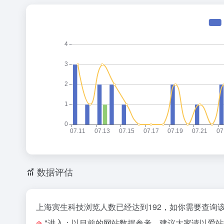
at
e
ei
b
o
数据评估
上海寅生科技浏览人数已经达到192，如你需要查询
"进入；以目前的网站数据参考，建议大家请以爱