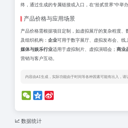
终，通过生成的专属链接或入口，在“拾贰世界”中举
产品价格与应用场景
产品价格需根据项目定制，如虚拟展厅的复杂程度、
及组织机构：
企业
可用于数字展厅、虚拟发布会、线
媒体与娱乐行业
适用于虚拟制片、虚拟演唱会；
商业
营销与客户互动。
内容由AI生成，实际功能由于时间等各种因素可能有出入，请
W
Q
Si
e
z
n
C
o
a
h
n
W
数据统计