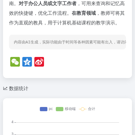
南。
对于办公人员或文字工作者
，可用来查询和记忆高
效的快捷键，优化工作流程。
在教育领域
，教师可将其
作为直观的教具，用于计算机基础课程的教学演示。
内容由AI生成，实际功能由于时间等各种因素可能有出入，请访问网
W
Q
Si
e
z
n
C
o
a
h
n
W
数据统计
at
e
ei
b
o