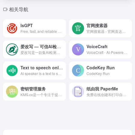
相关导航
IsGPT
官网搜索器
Free, fast, and reliable AI content detector for identifying GPT-generated text
官网搜索器 - 官网直达，为你开启精准信息之门
爱改写 — 可信AI检测与智能去痕优化，打造自然原创内容
VoiceCraft
爱改写是一款集AI检测、生成内容识别、智能去痕与文本优化于一体的内容改写平台。支持论文降AI率、自媒体去痕、小说优化、同义词替换与文本纠错，让AI生成内容更自然、更原创、更可信。
VoiceCraft - AI-Powered Voice Processing Platform
Text to speech online free
CodeKey Run
AI speaker is a text to speech online free tool and AI voice generator that converts text to speech, supporting more than 100 languages and more than 600 AI voices. It can be used as a text reader to read aloud or to download audio files in MP3 format.
CodeKey Run
密钥管理服务
纸由我 PaperMe
KMS.cx是一个专注于提供密钥管理服务（KMS） 的在线平台。其核心功能是为Windows、Microsoft Office等微软产品提供便捷、可靠的激活解决方案。该网站通过部署在网络上的KMS服务器，帮助用户合法激活批量许可版本的软件，尤其适用于需要集中管理大量计算机激活的企业和组织环境。
免费在线创建和打印自定义纸张。设计横线纸、方格纸、点阵纸、音乐纸等多种类型，调整大小、颜色和间距，满足您的所有需求。