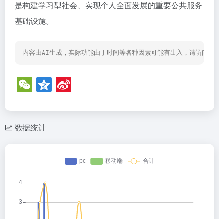
是构建学习型社会、实现个人全面发展的重要公共服务
基础设施。
内容由AI生成，实际功能由于时间等各种因素可能有出入，请访问网
W
Q
Si
e
z
n
C
o
a
h
n
W
数据统计
at
e
ei
b
o