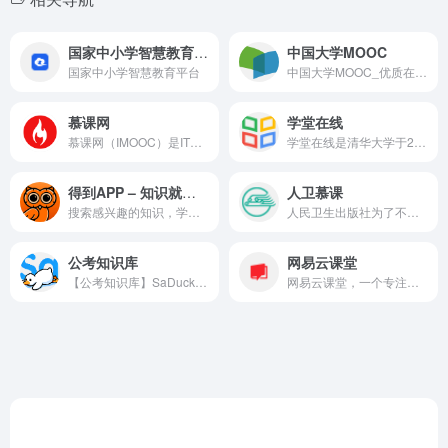
国家中小学智慧教育平台
中国大学MOOC
国家中小学智慧教育平台
中国大学MOOC_优质在线课程学习平台
慕课网
学堂在线
慕课网（IMOOC）是IT技能学习平台。慕课网(IMOOC)课程涉及JAVA、前端、Python、大数据等60类主流技术语言，覆盖了面试就业、职业成长、自我提升等需求场景，帮助用户实现从技能提升到岗位提升的能力闭环。
学堂在线是清华大学于2013年10月发起建立的慕课平台，是教育部在线教育研究中心的研究交流和成果应用平台，是国家2016年首批双创示范基地项目，是中国高等教育学会产教融合研究分会副秘书长单位，也是联合国教科文组织（UNESCO）国际工程教育中心（ICEE）的在线教育平台。目前，学堂在线运行了来自清华大学、北京大学、复旦大学、中国科技大学，以及麻省理工学院、斯坦福大学、加州大学伯克利分校等国内外高校的超过2300门优质课程，覆盖13大学科门类。
得到APP – 知识就是力量，知识就在得到
人卫慕课
搜索感兴趣的知识，学习相关课程、电子书、听书。罗振宇·罗辑思维、薛兆丰·经济学、武志红·心理学、张明楷·刑法学等100多位专家学者的独家课程免费试读。多设备使用得到，提升你的学习效率。
人民卫生出版社为了不断适应新型教育模式的发展，引领医学高等教育的改革方向，联合吉林大学白求恩医学院、上海交通大学医学院、四川大学华西医学院、中山大学医学院、安徽医科大学等53家国内一流医学院校及中华医学会、中国医师协会等协会组织，共同作为发起单位，组建中国医学教育慕课联盟并建设中国医学教育慕课平台，目前联盟单位已达到近220家，几乎涵盖了国内所有的医学院校。
公考知识库
网易云课堂
【公考知识库】SaDuck - 考点详细解析，内容通俗易懂，精准查缺补漏，网站‌持续更新，提供实用工具，告别碎片化学习。
网易云课堂，一个专注于成人终身学习的在线教育平台。立足于实用性的要求, 与优质的教育内容创作者一起，为您提供全面、有效的在线学习内容。