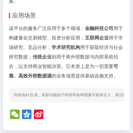
案。
应用场景
该平台的服务广泛应用于多个领域：
金融科技公司
用于
构建量化交易模型、投资分析应用；
互联网企业
用于市
场研究、竞品分析；
学术研究机构
用于获取经济与社会
研究数据；
传统企业
则用于将外部数据与内部系统结
合，以支持商业智能决策。它本质上是为一切需要
可
靠、高效外部数据源
的业务场景提供基础设施支持。
内容由AI生成，实际功能由于时间等各种因素可能有出入，请访问网
W
Q
Si
e
z
n