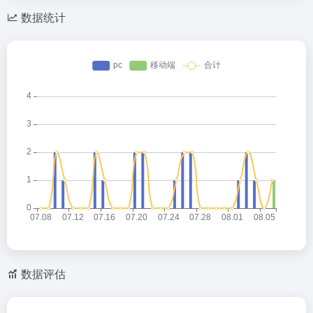
C
o
a
h
n
W
数据统计
at
e
ei
b
o
数据评估