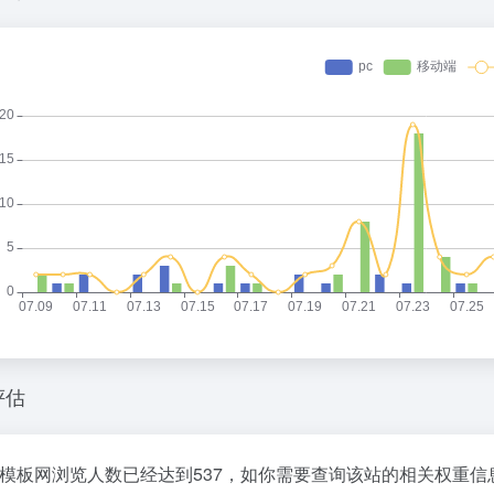
t
e
ei
b
o
评估
PT模板网浏览人数已经达到537，如你需要查询该站的相关权重信