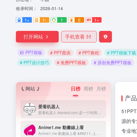
收录时间：
2026-01-14
1+
1-
1
0
1+
打开网站
手机查看
PPT模板
# PPT图表
# PPT教程
# PPT模板下载
# PPT设计技巧
# 免费PPT模板
# 原创免费PPT模板
网站
日榜
周榜
月榜
产品
爱看机器人
51PP
爱看机器人-ikanbot.com,是一个利用网络爬虫技术检索全网免费在线观看影视资源的搜素引擎。
源的专
Anime1.me 動畫線上看
专业地
Anime1.me 動畫線上看 &#8211; 上百部動漫免費線上看！