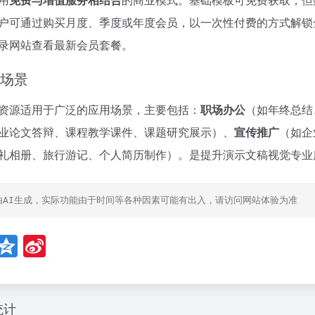
户可通过购买月度、季度或年度会员，以一次性付费的方式解锁
录网站查看最新会员套餐。
场景
资源适用于广泛的应用场景，主要包括：
职场办公
（如年终总结
业论文答辩、课程教学课件、课题研究展示）、
宣传推广
（如企
礼相册、旅行游记、个人简历制作）。是提升演示文稿视觉专业
由AI生成，实际功能由于时间等各种因素可能有出入，请访问网站体验为准
W
Q
Si
e
z
n
C
o
a
h
n
W
统计