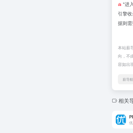
"进
引擎收
据则需
本站薪
向，不由
容如出
薪导航
相关
P