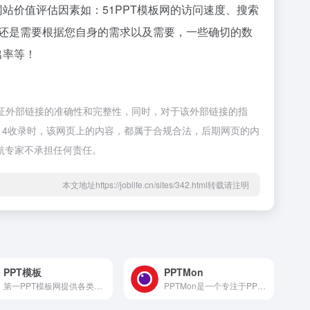
站价值评估因素如：51PPT模板网的访问速度、搜索
还是需要根据您自身的需求以及需要，一些确切的数
出率等！
不保证外部链接的准确性和完整性，同时，对于该外部链接的指
午7:14收录时，该网页上的内容，都属于合规合法，后期网页的内
航专家不承担任何责任。
本文地址https://joblife.cn/sites/342.html转载请注明
PPT模板
PPTMon
第一PPT模板网提供各类PPT模板免费下载，PPT背景图，PPT素材，PPT背景，免费PPT模板下载，PPT图表，精美PPT下载，PPT课件下载，PPT背景图片免费下载；
PPTMon是一个专注于PPT（演示文稿）设计与优化的在线平台。其核心定位是为用户提供高效、专业的PPT制作辅助工具与资源，旨在简化PPT创作流程，提升演示文稿的视觉表现力与专业度。