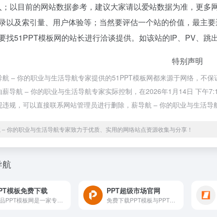
入；以目前的网站数据参考，建议大家请以爱站数据为准，更多网
录以及索引量、用户体验等；当然要评估一个站的价值，最主要
要找51PPT模板网的站长进行洽谈提供。如该站的IP、PV、跳
特别声明
导航 – 你的职业与生活导航专家提供的51PPT模板网都来源于网络，
薪导航 – 你的职业与生活导航专家实际控制，在2026年1月14日 下
现违规，可以直接联系网站管理员进行删除，薪导航 – 你的职业与生活导
 – 你的职业与生活导航专家致力于优质、实用的网络站点资源收集与分享！
导航
PT模板免费下载
PPT超级市场官网
优品PPT模板网是一家专注于分享高质量的免费PPT模板下载网站，包括图表、背景图片、素材、教程等各类PPT模板相关资源。致力于打造国内最大最权威的PPT下载一站式服务平台。
免费下载PPT模板与PPT作品，提供免费的PPT代做服务，提供一站式PPT(模板、定制、工具、教程)服务，有了它，一切制作PPT的烦恼都将成为过去！