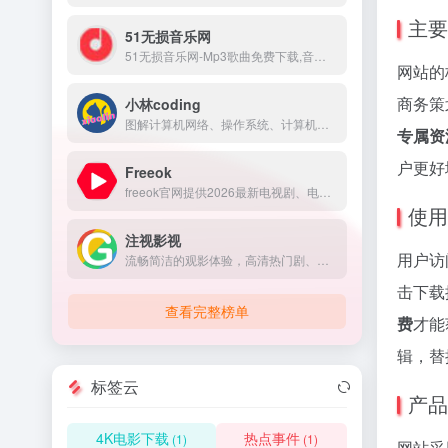
主要
51无损音乐网
51无损音乐网-Mp3歌曲免费下载,音乐在线试听.收录了网上最新歌曲和流行音乐,网络歌曲,好听的歌,非主流音乐,经典老歌,搞笑歌曲,英文歌曲等。是您寻找好听的歌首选网站。
网站的
商务策
小林coding
图解计算机网络、操作系统、计算机组成、MySQL、Redis，让天下没有难懂的八股文！
专属资
户更好
Freeok
freeok官网提供2026最新电视剧、电影、动漫番剧免费在线观看，无广告免VIP，支持手机/电脑/电视多端同步。海量资源实时更新，高清画质流畅播放，畅享追剧乐趣！
使用
注视影视
用户访
流畅简洁的观影体验，高清热门剧、番剧、冷门电影免费在线观看，尽享优质影视内容。
击下载
查看完整榜单
费
才能获
辑，替
标签云
产品
4K电影下载
热点事件
(1)
(1)
网站采