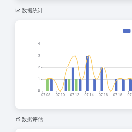
C
o
a
h
n
W
数据统计
at
e
ei
b
o
数据评估