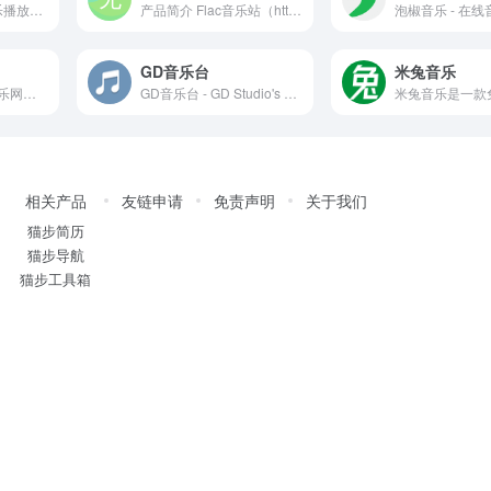
一个简约的在线音乐播放器，具有音乐搜索、播放、每日推荐、私人FM、歌词显示、歌曲评论、网易云登录与云盘等功能, 而且新增了解灰功能, 接触无法播放的灰色歌曲或者VIP歌曲
产品简介 Flac音乐站（https://flac.musi...
GD音乐台
米兔音乐
5sing音乐，数字音乐网站，汇集了大量的网络歌手的原创音乐歌曲及翻唱歌曲，提供大量歌曲的伴奏以及歌词免费下载，将喜爱的音乐或者歌曲作为手机彩铃下载
GD音乐台 - GD Studio's Online Music Platform
相关产品
友链申请
免责声明
关于我们
猫步简历
猫步导航
猫步工具箱