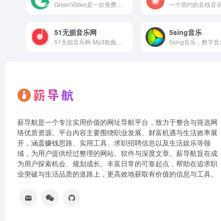
GreenVideo是一款免费、无需注册且下载速度超快的视频下载工具，支持哔哩哔哩、抖音、快手、微博、小红书、TikTok、Instagram、新片场、西瓜视频、好看视频等全球众多视频平台，您可以轻松保存下载视频至本地，视频搬运首选神器
51无损音乐网
5sing音乐
51无损音乐网-Mp3歌曲免费下载,音乐在线试听.收录了网上最新歌曲和流行音乐,网络歌曲,好听的歌,非主流音乐,经典老歌,搞笑歌曲,英文歌曲等。是您寻找好听的歌首选网站。
薪导航是一个专注实用价值的网址导航平台，致力于整合与筛选网
络优质资源。平台内容主要围绕职业发展、财富机遇与生活效率展
开，涵盖赚钱思路、实用工具、求职招聘信息以及生活娱乐等领
域，为用户提供经过整理的网站、软件与深度文章。薪导航旨在成
为用户探索机会、规划成长、丰富日常的可靠起点，帮助在追求职
业突破与生活品质的道路上，更高效地获取有价值的信息与工具。