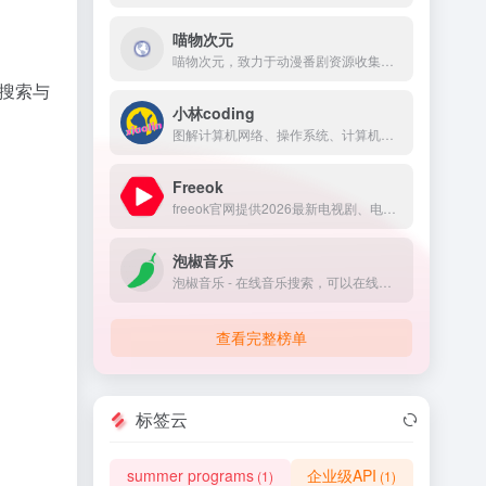
喵物次元
喵物次元，致力于动漫番剧资源收集，是一个二次元观影追番动漫网站，海量最新热门高质量动漫，提供动漫app，动漫下载，免费在线看动漫，更新及时画质高清1080p无广告，为各位友人打造最好的追番体验
搜索与
小林coding
图解计算机网络、操作系统、计算机组成、MySQL、Redis，让天下没有难懂的八股文！
Freeok
freeok官网提供2026最新电视剧、电影、动漫番剧免费在线观看，无广告免VIP，支持手机/电脑/电视多端同步。海量资源实时更新，高清画质流畅播放，畅享追剧乐趣！
泡椒音乐
泡椒音乐 - 在线音乐搜索，可以在线免费下载全网MP3付费歌曲、流行音乐、经典老歌等。曲库完整，更新迅速，试听流畅，支持高品质|无损音质
查看完整榜单
标签云
summer programs
企业级API
(1)
(1)