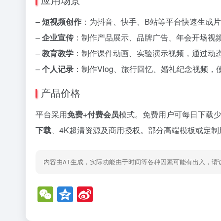
–
短视频创作
：为抖音、快手、B站等平台快速生成
–
企业宣传
：制作产品展示、品牌广告、年会开场视
–
教育教学
：制作课件动画、实验演示视频，通过动
–
个人记录
：制作Vlog、旅行回忆、婚礼纪念视频
产品价格
平台采用
免费+付费会员
模式。免费用户可每日下载少
下载
、4K超清资源及商用授权。部分高端模板或定
内容由AI生成，实际功能由于时间等各种因素可能有出入，请
W
Q
Si
e
z
n