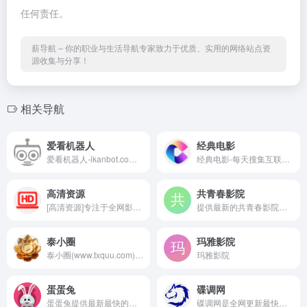
任何责任。
薪导航 – 你的职业与生活导航专家致力于优质、实用的网络站点资
源收集与分享！
相关导航
爱看机器人
经典电影
爱看机器人-ikanbot.com,是一个利用网络爬虫技术检索全网免费在线观看影视资源的搜素引擎。
经典电影-每天搜集互联网经典电影和电视剧，为广大用户免费提供无广告在线观看电影和电视剧服务，及时收录最新、最热、最全的电影大片,高清视频免费看
高清资源
共青春影院
[高清资源]专注于全网影视剧的快速更新与聚合，提供更多海量高清画质的影视资源免费观看。我们每日同步更新院线大片免费看、热播剧集更新快、独家高清资源，满足您对极致视觉体验与内容时效性的所有需求。
提供最新的共青春影院以好看的最新电影大片及电视剧大全作为基础,实时刷新最新电影及限制级日韩排行榜和电视剧排行榜。好看的电视剧更新速度最快,引领不用下载播放器的电影和电视剧时代!
泰小圈
玛雅影院
泰小圈(www.txquu.com)泰剧TV_推荐2025最新热播泰国经典电视剧大全_免费泰剧网
玛雅影院
蛋蛋兔
碟调网
蛋蛋兔提供最新最快的视频分享数据
碟调网是全网更新最快的电影网站,为您提供最新热门排行电影、vip电视剧、热血动漫、综艺娱乐、热门短剧等影视作品在线观看，无须VIP即可畅享全网影视资源，给你不一样的视觉体验。