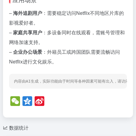
–
海外追剧用户
：需要稳定访问Netflix不同地区片库的
影视爱好者。
–
家庭共享用户
：多设备同时在线观看，需账号管理和
网络加速支持。
–
企业办公场景
：外籍员工或跨国团队需要流畅访问
Netflix进行文化娱乐。
内容由AI生成，实际功能由于时间等各种因素可能有出入，请访问网
W
Q
Si
e
z
n
C
o
a
h
n
W
数据统计