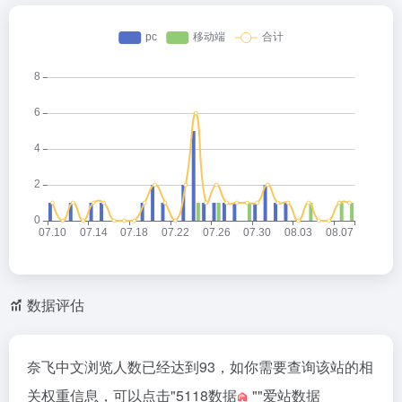
at
e
ei
b
o
数据评估
奈飞中文浏览人数已经达到93，如你需要查询该站的相
关权重信息，可以点击"
5118数据
""
爱站数据