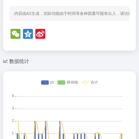
内容由AI生成，实际功能由于时间等各种因素可能有出入，请访问网
W
Q
Si
e
z
n
C
o
a
h
n
W
数据统计
at
e
ei
b
o