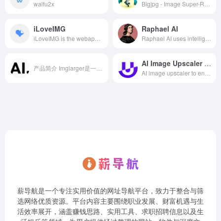
waifu2x
Bigjpg - Image Super-Resolution for Anime-style artworks using the Deep Convolutional Neural Networks without quality loss. Photos are also supported.
iLoveIMG
Raphael AI
iLoveIMG is the webapp that lets you modify images in seconds for free. Crop, resize, compress, convert, and more in just a few clicks!
Raphael AI uses intelligent routing to pick the best model for each scene (Z-Image, Flux 2, Qwen-Image, Nano Banana Pro), balancing speed and quality for high-fidelity images.
AI Image Upscaler Online
产品简介 Imglarger是一款基于人工智能技术的在线图像...
AI image upscaler to enlarge photos and increase resolution online. Upscale images to 200% or 400%, convert low‑resolution photos to HD and 4K with clear details and no quality loss.
薪导航是一个专注实用价值的网址导航平台，致力于整合与筛
选网络优质资源。平台内容主要围绕职业发展、财富机遇与生
活效率展开，涵盖赚钱思路、实用工具、求职招聘信息以及生