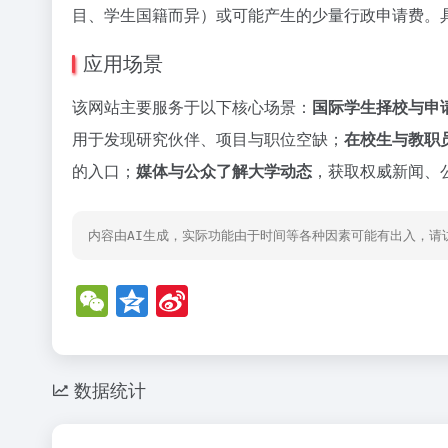
目、学生国籍而异）或可能产生的少量行政申请费。
应用场景
该网站主要服务于以下核心场景：
国际学生择校与申
用于发现研究伙伴、项目与职位空缺；
在校生与教职
的入口；
媒体与公众了解大学动态
，获取权威新闻、
内容由AI生成，实际功能由于时间等各种因素可能有出入，请
W
Q
Si
e
z
n
C
o
a
h
n
W
数据统计
at
e
ei