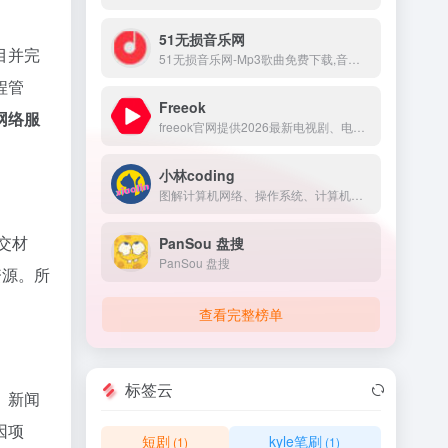
51无损音乐网
目并完
51无损音乐网-Mp3歌曲免费下载,音乐在线试听.收录了网上最新歌曲和流行音乐,网络歌曲,好听的歌,非主流音乐,经典老歌,搞笑歌曲,英文歌曲等。是您寻找好听的歌首选网站。
程管
Freeok
网络服
freeok官网提供2026最新电视剧、电影、动漫番剧免费在线观看，无广告免VIP，支持手机/电脑/电视多端同步。海量资源实时更新，高清画质流畅播放，畅享追剧乐趣！
小林coding
图解计算机网络、操作系统、计算机组成、MySQL、Redis，让天下没有难懂的八股文！
交材
PanSou 盘搜
PanSou 盘搜
资源。所
查看完整榜单
标签云
、新闻
因项
短剧
kyle笔刷
(1)
(1)