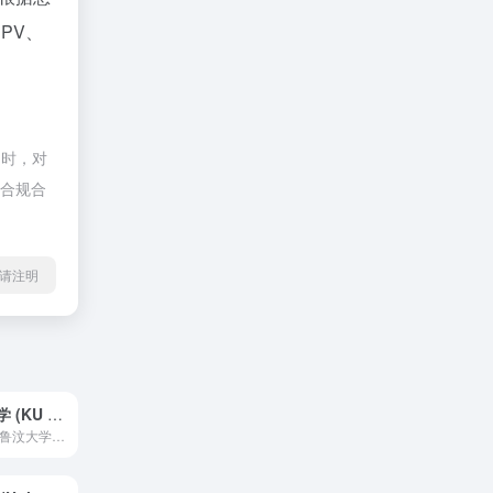
、PV、
同时，对
于合规合
l转载请注明
比利时鲁汶大学 (KU Leuven)
产品简介 比利时鲁汶大学（KU Leuven）官方课程目录网...