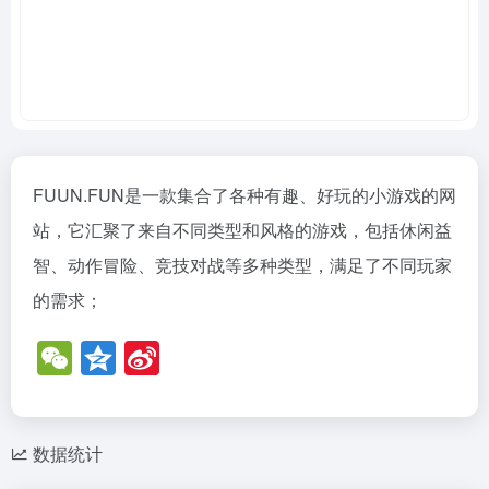
FUUN.FUN是一款集合了各种有趣、好玩的小游戏的网
站，它汇聚了来自不同类型和风格的游戏，包括休闲益
智、动作冒险、竞技对战等多种类型，满足了不同玩家
的需求；
W
Q
Si
e
z
n
C
o
a
h
n
W
数据统计