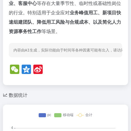
业、客服中心
等存在大量季节性、临时性或基础性岗位
的行业。特别适用于企业应对
业务峰值用工、新项目快
速组建团队、降低用工风险与合规成本、以及简化人力
资源事务性工作
等场景。
内容由AI生成，实际功能由于时间等各种因素可能有出入，请访问网
W
Q
Si
e
z
n
C
o
a
h
n
W
数据统计
at
e
ei
b
o