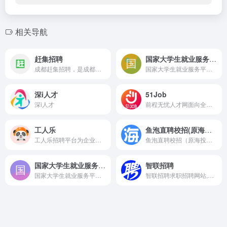
相关导航
赶集招聘
国家大学生就业服务平台
成都赶集招聘，是成都更专业的招聘求职网站！海量职位、百强名企！互联网、银行、物流快递、电商、名企连锁等多种行业全覆盖，专业求职、找工作、高薪跳槽就上赶集招聘 ganji.com！
国家大学生就业服务平台是由教育部主管、教育部学生服务与素质发展中心运营的服务于高校毕业生及用人单位的公共就业服务平台。
深i人才
51Job
深i人才
前程无忧人才网面向全国,提供2026准确的招聘网站信息,为企业和求职者提供人才招聘、求职、找工作、培训等在内的全方位的人力资源服务,更多求职找工作信息尽在前程无忧!
工人乐
鱼泡直聘校招(原海投网)
工人乐招聘平台为企业提供最新人才简历，为求职者提供海量招聘职位，业务覆盖工人实名制、劳务招聘、劳务外包、项目外包、供应链外包，具有免费、靠谱、货源多、规模大等特点。
鱼泡直聘校招（原海投网）是专注大学生求职的一站式校招平台，提供海量校园招聘信息、宣讲会查询和应届生岗位推荐。通过智能匹配帮助毕业生高效求职，同时提供简历优化、笔试面试指导等实用工具，助力大学生精准对接优质雇主，实现职业梦想。
国家大学生就业服务平台
智联招聘
国家大学生就业服务平台是由教育部主管、教育部学生服务与素质发展中心运营的服务于高校毕业生及用人单位的公共就业服务平台。
智联招聘求职招聘网站,为求职者提供2026年真实准确的全国求职招聘信息,海量的高薪职位招聘信息供求职者选择,找工作就上智联招聘！