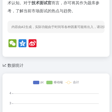
术认知。对于
技术面试官
而言，亦可将其作为题库参
考，了解当前市场面试的热点与趋势。
内容由AI生成，实际功能由于时间等各种因素可能有出入，请访问网
W
Q
Si
e
z
n
C
o
a
h
n
W
数据统计
at
e
ei
b
o