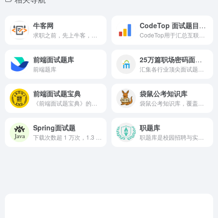
牛客网
CodeTop 面试题目总结
求职之前，先上牛客，就业找工作一站解决。互联网IT技术/产品/运营/硬件/汽车机械制造/金融/财务管理/审计/银行/市场营销/地产/快消/管培生等等专业技能学习/备考/求职神器，在线进行企业校招实习笔试面试真题模拟考试练习，全面提升求职竞争力，找到好工作，拿到好offer。_牛客网_牛客在手,offer不愁
CodeTop用于汇总互联网大厂高频面试题，帮助大家更有针对性地刷Leetcode
前端面试题库
25万篇职场密码面试题库
前端题库
汇集各行业顶尖面试题库与面试经验分享，包括企业招聘、事业单位考试、银行面试、公务员考试及研究生复试等全面面试资料，助你轻松应对各类面试挑战，提升竞争力！
前端面试题宝典
袋鼠公考知识库
《前端面试题宝典》的目标是做全网最专业的的前端面试题库，为初、中级前端工程师提供面试题的刷题及面试技巧指导服务
袋鼠公考知识库，覆盖国考、省考、事业单位、行测、申论、公考面试等系统化备考内容。
Spring面试题
职题库
下载次数超 1 万次，1.3 万字 63 张手绘图，详解 41 道 Spring 面试高频题（让天下没有难背的八股），面渣背会这些 Spring 八股文，这次吊打面试官，我觉得稳了（手动 dog）。
职题库是校园招聘与实习生招聘的求职题库，提供互联网、银行、通信运营商、快消、证券、会计事务所、公务员等千家企业单位的笔试与面试真题，让应届毕业生在求职应聘中底气十足！