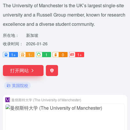
The University of Manchester is the UK’s largest single-site
university and a Russell Group member, known for research
excellence and a diverse student community.
所在地：
新加坡
收录时间：
2026-01-26
1+
1-
1
0
1+
打开网站
英国院校
曼彻斯特大学 (The University of Manchester)