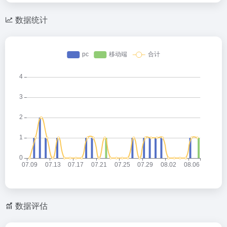
C
o
a
h
n
W
数据统计
at
e
ei
b
o
数据评估