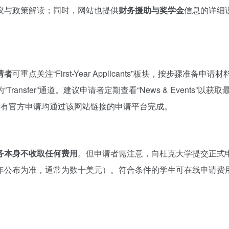
议与政策解读；同时，网站也提供
财务援助与奖学金
信息的详细
请者
可重点关注“First-Year Applicants”板块，按步骤准备申请材
“Transfer”通道。建议申请者定期查看“News & Events”以获
动。所有官方申请均通过该网站链接的申请平台完成。
务本身不收取任何费用
。但申请者需注意，向杜克大学提交正式
年公布为准，通常为数十美元）。符合条件的学生可在线申请费
。