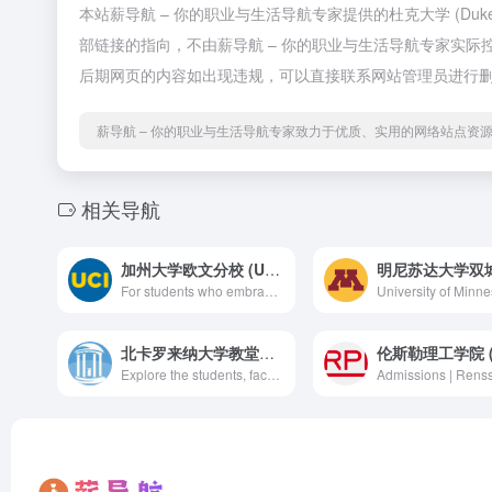
本站薪导航 – 你的职业与生活导航专家提供的杜克大学 (Duk
部链接的指向，不由薪导航 – 你的职业与生活导航专家实际控制
后期网页的内容如出现违规，可以直接联系网站管理员进行删
薪导航 – 你的职业与生活导航专家致力于优质、实用的网络站点资
相关导航
加州大学欧文分校 (UC Irvine)
For students who embrace being unique, creative, and passionate, a different – and amazing – undergraduate experience awaits you at UC Irvine. Start your journey with us!
北卡罗来纳大学教堂山分校 (UNC Chapel Hill)
Explore the students, faculty, and staff that make up Carolina&#039;s community and make ours a campus unlike any other.