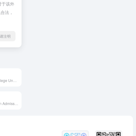
对于该外
规合法，
l转载请注明
Home | Yale College Undergraduate Admissions
Undergraduation Admission at Stanford University--one of the world's leading research and teaching institutions. It is located in Palo Alto, California.