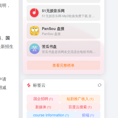
说明，
51无损音乐网
51无损音乐网-Mp3歌曲免费下载,音乐在线试听.收录了网上最新歌曲和流行音乐,网络歌曲,好听的歌,非主流音乐,经典老歌,搞笑歌曲,英文歌曲等。是您寻找好听的歌首选网站。
PanSou 盘搜
PanSou 盘搜
料。
国
取最新招生
苦瓜书盘
苦瓜书盘是供网友交流适合电纸书阅读的6寸pdf及mobi格式电子书制作技术的网站，提供6寸pdf、mobi等格式电子书上传及下载。
查看完整榜单
申请
标签云
用减
国企招聘
短剧推广收入
(1)
(1)
新媒体
百度云搜索
(1)
(1)
course information
前端
(1)
(1)