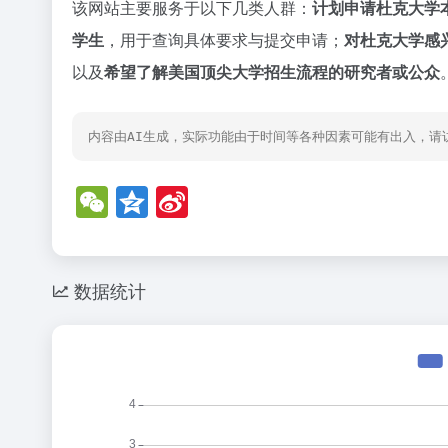
该网站主要服务于以下几类人群：
计划申请杜克大学
学生
，用于查询具体要求与提交申请；
对杜克大学感
以及
希望了解美国顶尖大学招生流程的研究者或公众
内容由AI生成，实际功能由于时间等各种因素可能有出入，请
W
Q
Si
e
z
n
C
o
a
h
n
W
数据统计
at
e
ei
b
o