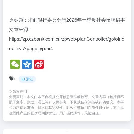
原标题：浙商银行嘉兴分行2026年一季度社会招聘启事
文章来源：
https://zp.czbank.com.cn/zpweb/planController/gotoInd
ex.mvc?pageType=4
W
Q
Si
e
z
n
浙江
C
o
a
h
n
W
©
版权声明
免责声明：本文由本平台根据公开信息整理或撰写。文章内容（包括但不
at
e
ei
限于文字、数据、观点等）仅供参考，不构成任何决策或行动建议。本平
台力求信息准确，但不对其完整性、时效性或适用性作任何保证，亦不承
b
担因此产生的直接或间接责任。用户据此操作，风险自担。
o