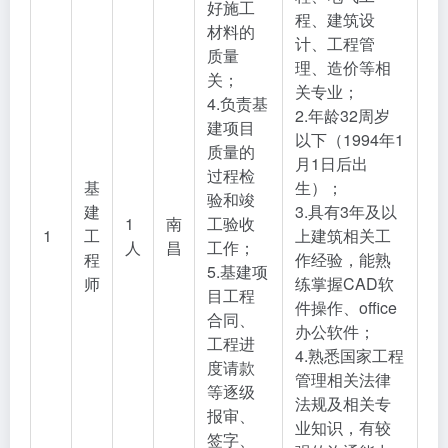
好施工
程、建筑设
材料的
计、工程管
质量
理、造价等相
关；
关专业；
4.负责基
2.年龄32周岁
建项目
以下（1994年1
质量的
月1日后出
过程检
基
生）；
验和竣
建
3.具有3年及以
1
南
工验收
1
工
上建筑相关工
人
昌
工作；
程
作经验，能熟
5.基建项
师
练掌握CAD软
目工程
件操作、office
合同、
办公软件；
工程进
4.熟悉国家工程
度请款
管理相关法律
等逐级
法规及相关专
报审、
业知识，有较
签字、