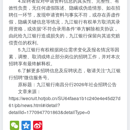
4.应聘者应对申请资料信息的真实性、完整性、有
效性负责，无任何虚假陈述、隐瞒或伪造情形。如在招
聘任一环节，发现申请资料与事实不符，或存在弄虚作
假，隐瞒关键信息等情况，九江银行有权单方取消其录
用资格，或依据“不符合录用条件”单方解除相关协议，
由此给九江银行造成损失的，九江银行保留向其追究赔
偿责任的权利。
5.九江银行有权根据岗位需求变化及报名情况等因
素，调整、取消或终止部分岗位的招聘工作，并对本次
招聘享有最终解释权。
6.了解更多招聘信息及应聘状态，敬请关注“九江银
行招聘”微信服务号。
原标题：九江银行南昌分行2026年社会招聘公告
文章来源：
https://wecruit.hotjob.cn/SU64faea1b1c240e4e45d27d
61/pb/news.html#/detail?
detailId=1770947701863&detailType=0
W
Q
Si