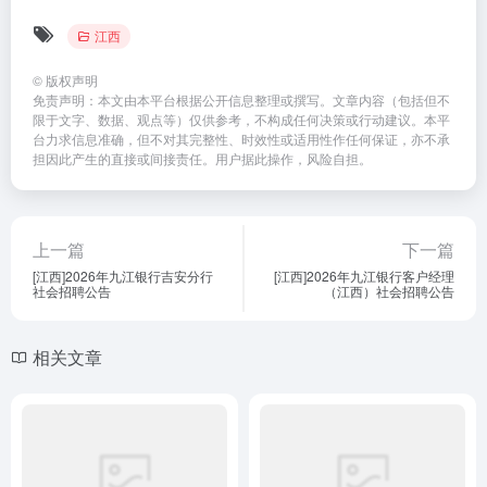
e
z
n
江西
C
o
a
h
n
W
©
版权声明
免责声明：本文由本平台根据公开信息整理或撰写。文章内容（包括但不
at
e
ei
限于文字、数据、观点等）仅供参考，不构成任何决策或行动建议。本平
台力求信息准确，但不对其完整性、时效性或适用性作任何保证，亦不承
b
担因此产生的直接或间接责任。用户据此操作，风险自担。
o
上一篇
下一篇
[江西]2026年九江银行吉安分行
[江西]2026年九江银行客户经理
社会招聘公告
（江西）社会招聘公告
相关文章