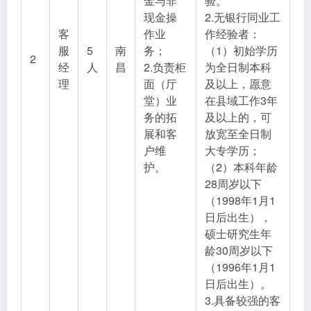
金与非
验。
现金操
2.无银行同业工
客
作业
作经验者：
服
5
南
务；
（1）初始学历
2
经
人
昌
2.负责柜
为全日制本科
理
面（厅
及以上，愿意
堂）业
在县域工作3年
务的拓
及以上的，可
展和客
放宽至全日制
户维
大专学历；
护。
（2）本科年龄
28周岁以下
（1998年1月1
日后出生），
硕士研究生年
龄30周岁以下
（1996年1月1
日后出生）。
3.具备较强的客