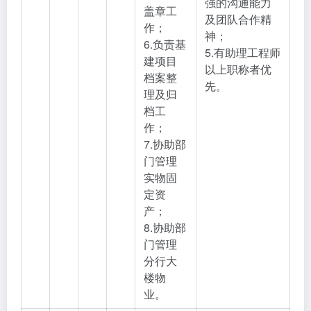
强的沟通能力
盖章工
及团队合作精
作；
神；
6.负责基
5.有助理工程师
建项目
以上职称者优
档案整
先。
理及归
档工
作；
7.协助部
门管理
实物固
定资
产；
8.协助部
门管理
分行大
楼物
业。