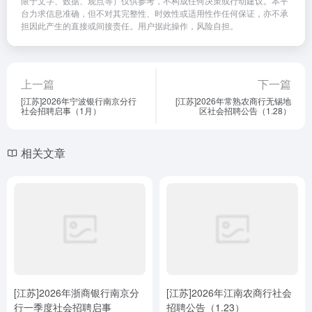
at
e
ei
限于文字、数据、观点等）仅供参考，不构成任何决策或行动建议。本平
台力求信息准确，但不对其完整性、时效性或适用性作任何保证，亦不承
b
担因此产生的直接或间接责任。用户据此操作，风险自担。
o
上一篇
下一篇
[江苏]2026年宁波银行南京分行
[江苏]2026年常熟农商行无锡地
社会招聘启事（1月）
区社会招聘公告（1.28）
相关文章
[江苏]2026年浙商银行南京分
[江苏]2026年江南农商行社会
行一季度社会招聘启事
招聘公告（1.23）