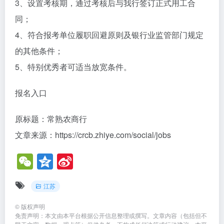
3、设置考核期，通过考核后与我行签订正式用工合
同；
4、符合报考单位履职回避原则及银行业监管部门规定
的其他条件；
5、特别优秀者可适当放宽条件。
报名入口
原标题：常熟农商行
文章来源：https://crcb.zhiye.com/social/jobs
W
Q
Si
e
z
n
江苏
C
o
a
h
n
W
©
版权声明
免责声明：本文由本平台根据公开信息整理或撰写。文章内容（包括但不