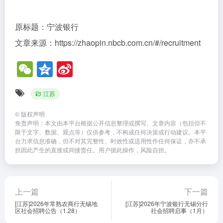
原标题：宁波银行
文章来源：https://zhaopin.nbcb.com.cn/#/recruitment
W
Q
Si
e
z
n
江苏
C
o
a
h
n
W
©
版权声明
免责声明：本文由本平台根据公开信息整理或撰写。文章内容（包括但不
at
e
ei
限于文字、数据、观点等）仅供参考，不构成任何决策或行动建议。本平
台力求信息准确，但不对其完整性、时效性或适用性作任何保证，亦不承
b
担因此产生的直接或间接责任。用户据此操作，风险自担。
o
上一篇
下一篇
[江苏]2026年常熟农商行无锡地
[江苏]2026年宁波银行无锡分行
区社会招聘公告（1.28）
社会招聘启事（1月）