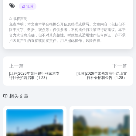
e
z
n
江苏
C
o
a
h
n
W
©
版权声明
免责声明：本文由本平台根据公开信息整理或撰写。文章内容（包括但不
at
e
ei
限于文字、数据、观点等）仅供参考，不构成任何决策或行动建议。本平
台力求信息准确，但不对其完整性、时效性或适用性作任何保证，亦不承
b
担因此产生的直接或间接责任。用户据此操作，风险自担。
o
上一篇
下一篇
[江苏]2026年苏州银行张家港支
[江苏]2026年常熟农商行昆山支
行社会招聘启事（1.23）
行社会招聘公告（1.28）
相关文章