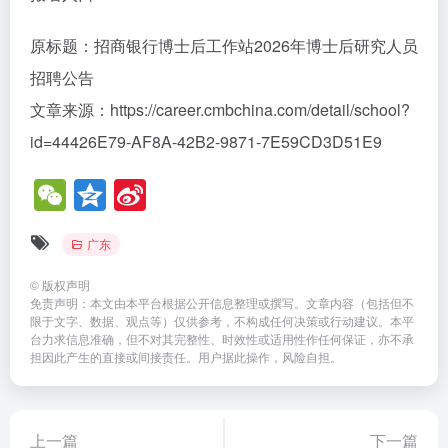
原标题：招商银行博士后工作站2026年博士后研究人员
招聘公告
文章来源：https://career.cmbchina.com/detail/school?
id=44426E79-AF8A-42B2-9871-7E59CD3D51E9
W
Q
Si
e
z
n
广东
C
o
a
h
n
W
©
版权声明
免责声明：本文由本平台根据公开信息整理或撰写。文章内容（包括但不
at
e
ei
限于文字、数据、观点等）仅供参考，不构成任何决策或行动建议。本平
台力求信息准确，但不对其完整性、时效性或适用性作任何保证，亦不承
b
担因此产生的直接或间接责任。用户据此操作，风险自担。
o
上一篇
下一篇