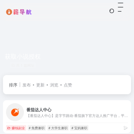
获取小说授权
共 1 篇网址
排序
发布
更新
浏览
点赞
番茄达人中心
【番茄达人中心】是字节跳动-番茄旗下官方达人推广平台，平台提供多种 App 与小程序（番茄小说、番茄畅听、红果短剧、饭余剧场、悟空浏览器等） 的推广任务，海量正版内容授权，具备选书/选剧、AIGC创作工具、一键跳转各流量平台等能力，助力达人高效内容生产，实现创作价值最大化。
赚钱副业
# 免费兼职
# 大学生兼职
# 宝妈兼职