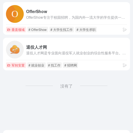
OfferShow
OfferShow专注于校园招聘，为国内外一流大学的学生提供一站式招聘资讯及服务。网站拥有海量校园招聘计划信息，岗位信息，招聘日程表，网申地址，并与字节跳动、腾讯、阿里巴巴、美团、华为等数百家知名企业达成深度合作
垂直领域
# OfferShow
# 大学生找工作
# 大学生求职
退役人才网
退役人才网是专业面向退役军人就业创业的综合性服务平台。我们为退役军人和军人家属提供就业招聘、技能培训、学历提升、创业扶持、职业规划、政策学习等服务。为用人企业提供人才招聘、岗前培训、企业宣传、业务推广等服务。退役人才网，是退役战友永远的港湾，是企业朋友最真诚的合作伙伴。
军转安置
# 就业创业
# 找工作
# 招聘网
没有了