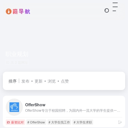
职业规划
共 3 篇网址
排序
发布
更新
浏览
点赞
OfferShow
OfferShow专注于校园招聘，为国内外一流大学的学生提供一站式招聘资讯及服务。网站拥有海量校园招聘计划信息，岗位信息，招聘日程表，网申地址，并与字节跳动、腾讯、阿里巴巴、美团、华为等数百家知名企业达成深度合作
薪资比对
# OfferShow
# 大学生找工作
# 大学生求职