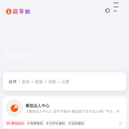
短剧是什么
共 1 篇网址
排序
发布
更新
浏览
点赞
番茄达人中心
【番茄达人中心】是字节跳动-番茄旗下官方达人推广平台，平台提供多种 App 与小程序（番茄小说、番茄畅听、红果短剧、饭余剧场、悟空浏览器等） 的推广任务，海量正版内容授权，具备选书/选剧、AIGC创作工具、一键跳转各流量平台等能力，助力达人高效内容生产，实现创作价值最大化。
赚钱副业
# 免费兼职
# 大学生兼职
# 宝妈兼职