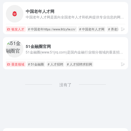
中国老年人才网
中国老年人才网是面向全国老年人才和机构提供专业信息的网站服务平台.旨在为中老年人再就业拓宽渠道,构建居家社区相协调、医养康养相结合的养老服务体系,培育养老新业态.服务板块包括:老年大学,求职招聘,人才教育培训,退休择业指导,中老年再就业,才艺展示广场舞,老龄图书等.
银发人才
# 中国老年https://www.llrlzyfw.cn/
# 中国老年人才网
# 养老退休
51金融圈官网
51金融圈(www.51jrq.com)是国内金融行业细分领域的垂直招聘网站平台，专注于银行、证券、保险、基金、信托、期货、互联网金融、财富管理、金融科技等领域的金融人才招聘服务，提供求职招聘、金融猎头、金融人才指数报告、薪酬报告、人事外包等一站式的解决方案
垂直领域
# 51金融圈
# 人才招聘
# 人才招聘求职网
没有了