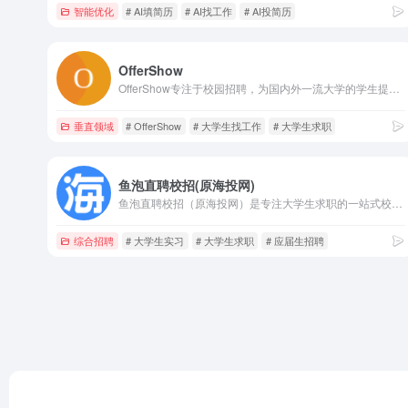
智能优化
# AI填简历
# AI找工作
# AI投简历
OfferShow
OfferShow专注于校园招聘，为国内外一流大学的学生提供一站式招聘资讯及服务。网站拥有海量校园招聘计划信息，岗位信息，招聘日程表，网申地址，并与字节跳动、腾讯、阿里巴巴、美团、华为等数百家知名企业达成深度合作
垂直领域
# OfferShow
# 大学生找工作
# 大学生求职
鱼泡直聘校招(原海投网)
鱼泡直聘校招（原海投网）是专注大学生求职的一站式校招平台，提供海量校园招聘信息、宣讲会查询和应届生岗位推荐。通过智能匹配帮助毕业生高效求职，同时提供简历优化、笔试面试指导等实用工具，助力大学生精准对接优质雇主，实现职业梦想。
综合招聘
# 大学生实习
# 大学生求职
# 应届生招聘