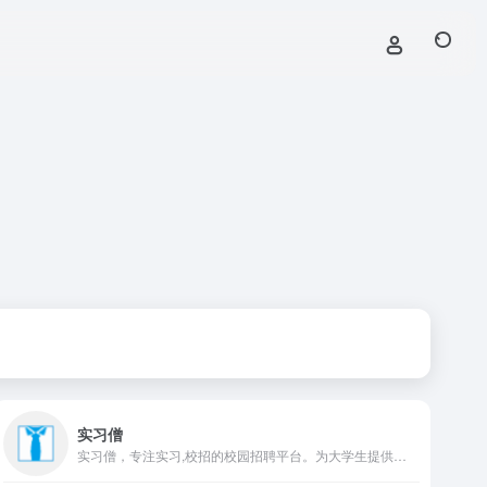
实习僧
实习僧，专注实习,校招的校园招聘平台。为大学生提供国内外行业巨头在内的40万+企业实习、校园招聘岗位信息。助力大学生职业发展，帮助企业有效招聘，找实习校招就上实习僧。