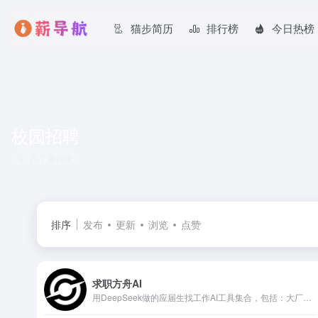
猫步简历
排行榜
今日热榜
校园招聘
共 7 篇网址
排序
发布
更新
浏览
点赞
求职方舟AI
用DeepSeek做的应届生找工作AI工具集合，包括：大厂招聘官网AI自动填简历、简历优化魔改代写、大厂校招内推实习信息汇总表、个人投递进展管理表等等，为大学生校招找工作赋能。AI驱动方舟，载你冲破求职暗夜。