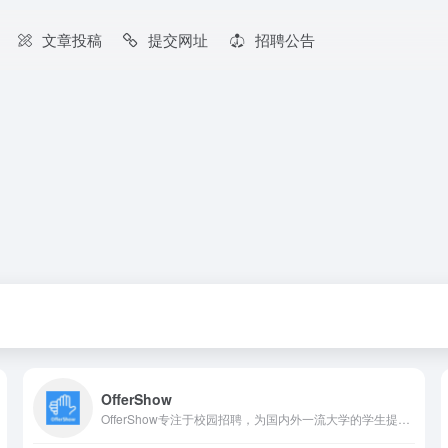
文章投稿
提交网址
招聘公告
OfferShow
OfferShow专注于校园招聘，为国内外一流大学的学生提供一站式招聘资讯及服务。网站拥有海量校园招聘计划信息，岗位信息，招聘日程表，网申地址，并与字节跳动、腾讯、阿里巴巴、美团、华为等数百家知名企业达成深度合作