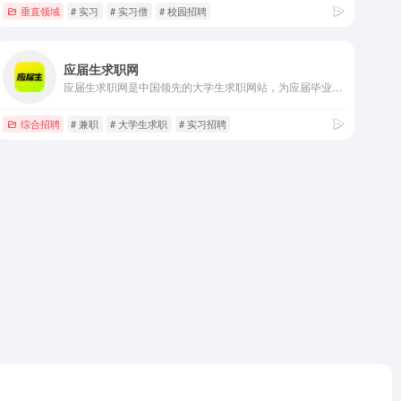
垂直领域
# 实习
# 实习僧
# 校园招聘
应届生求职网
应届生求职网是中国领先的大学生求职网站，为应届毕业生提供大量校园招聘信息、兼职实习招聘信息以及校园宣讲会和校园招聘会信息，地区覆盖上海、北京、广州、深圳、武汉、南京、天津、成都等热门城市。
综合招聘
# 兼职
# 大学生求职
# 实习招聘