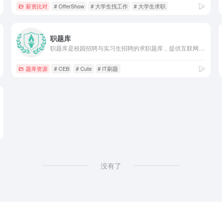
薪资比对
# OfferShow
# 大学生找工作
# 大学生求职
职题库
职题库是校园招聘与实习生招聘的求职题库，提供互联网、银行、通信运营商、快消、证券、会计事务所、公务员等千家企业单位的笔试与面试真题，让应届毕业生在求职应聘中底气十足！
题库资源
# CEB
# Cute
# IT刷题
没有了