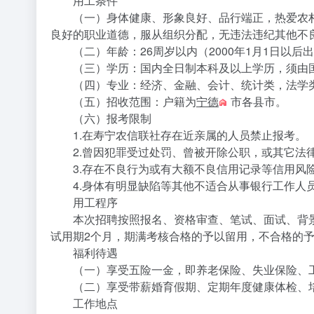
用工条件
（一）身体健康、形象良好、品行端正，热爱农村
良好的职业道德，服从组织分配，无违法违纪其他不
（二）年龄：26周岁以内（2000年1月1日以后
（三）学历：国内全日制本科及以上学历，须由国家教
（四）专业：经济、金融、会计、统计类，法学类
（五）招收范围：户籍为
宁德
市各县市。
（六）报考限制
1.在寿宁农信联社存在近亲属的人员禁止报考。
2.曾因犯罪受过处罚、曾被开除公职，或其它法律
3.存在不良行为或有大额不良信用记录等信用风险
4.身体有明显缺陷等其他不适合从事银行工作人
用工程序
本次招聘按照报名、资格审查、笔试、面试、背景
试用期2个月，期满考核合格的予以留用，不合格的
福利待遇
（一）享受五险一金，即养老保险、失业保险、工
（二）享受带薪婚育假期、定期年度健康体检、
工作地点