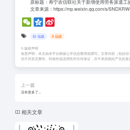
原标题：寿宁农信联社关于新增使用劳务派遣工
文章来源：https://mp.weixin.qq.com/s/SNDXR
W
Q
Si
e
z
n
福建
# 福建
C
o
a
h
n
W
©
版权声明
免责声明：本文由本平台根据公开信息整理或撰写。文章内容（包括但
at
e
ei
但不对其完整性、时效性或适用性作任何保证，亦不承担因此产生的直
b
o
上一篇
没有更多了...
相关文章