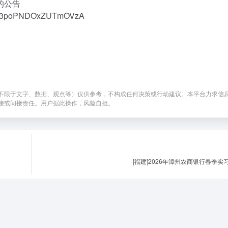
的公告
W3poPNDOxZUTmOVzA
不限于文字、数据、观点等）仅供参考，不构成任何决策或行动建议。本平台力求信
接或间接责任。用户据此操作，风险自担。
[福建]2026年漳州农商银行春季实