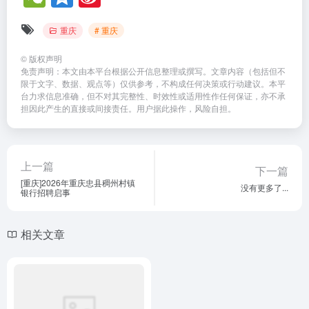
e
z
n
重庆
# 重庆
C
o
a
h
n
W
©
版权声明
免责声明：本文由本平台根据公开信息整理或撰写。文章内容（包括但不
at
e
ei
限于文字、数据、观点等）仅供参考，不构成任何决策或行动建议。本平
台力求信息准确，但不对其完整性、时效性或适用性作任何保证，亦不承
b
担因此产生的直接或间接责任。用户据此操作，风险自担。
o
上一篇
下一篇
[重庆]2026年重庆忠县稠州村镇
没有更多了...
银行招聘启事
相关文章