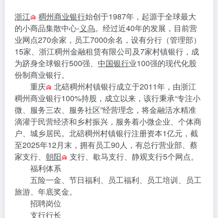
浙江
稠州商业银行
始创于1987年，起源于全球最大
的小商品集散中心-
义乌
。经过近40年的发展，目前营
业网点270余家，员工7000余名，设有分行（管理部）
15家、浙江稠州金融租赁有限公司及7家村镇银行，成
为跻身全球银行500强、
中国银行
业100强的现代化股
份制商业银行。
重庆
北碚稠州村镇银行成立于2011年，由浙江
稠州商业银行100%持股，成立以来，该行秉承“专注小
微、服务三农、服务社区”经营理念，将金融活水精准
滴灌于民营经济和乡村振兴，服务着小微企业、个体商
户、城乡居民。北碚稠州村镇银行注册资本1亿元，截
至2025年12月末，拥有员工90人，有总行营业部、蔡
家支行、
朝阳
支行、歇马支行、静观支行5个网点。
福利体系
五险一金、节日福利、员工福利、员工培训、员工
旅游、年底奖金。
招聘岗位
支行行长