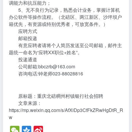
调能力和抗压能力；
5、无不良行为记录，熟悉会计业务，掌握计算机
办公软件等操作流程。（北碚区、两江新区、沙坪坝户
籍优先，有资源或特别优秀者，可放宽条件。）
应聘方式
邮箱投递
有意应聘者请将个人简历发送至公司邮箱，邮件主
题统一命名为“应聘XX职位+姓名”。
投递通道
公司邮箱:bbczrb@163.com
咨询电话:钟老师023-88028816
原标题：重庆北碚稠州村镇银行社会招聘
文章来源：
https://mp.weixin.qq.com/s/AfXiDp3CfFkZRwHgDtR_R
w
W
Q
Si