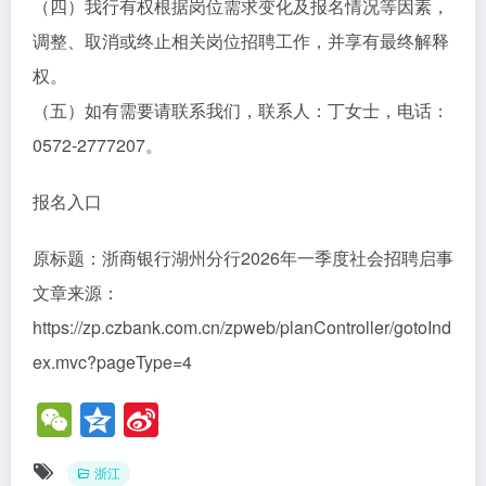
（四）我行有权根据岗位需求变化及报名情况等因素，
调整、取消或终止相关岗位招聘工作，并享有最终解释
权。
（五）如有需要请联系我们，联系人：丁女士，电话：
0572-2777207。
报名入口
原标题：浙商银行湖州分行2026年一季度社会招聘启事
文章来源：
https://zp.czbank.com.cn/zpweb/planController/gotoInd
ex.mvc?pageType=4
W
Q
Si
e
z
n
浙江