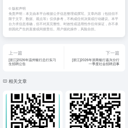
C
o
a
h
n
W
©
版权声明
免责声明：本文由本平台根据公开信息整理或撰写。文章内容（包括但不
at
e
ei
限于文字、数据、观点等）仅供参考，不构成任何决策或行动建议。本平
台力求信息准确，但不对其完整性、时效性或适用性作任何保证，亦不承
b
担因此产生的直接或间接责任。用户据此操作，风险自担。
o
上一篇
下一篇
[浙江]2026年温州银行总行实习
[浙江]2026年浙商银行嘉兴分行
生招聘公告
一季度社会招聘启事
相关文章