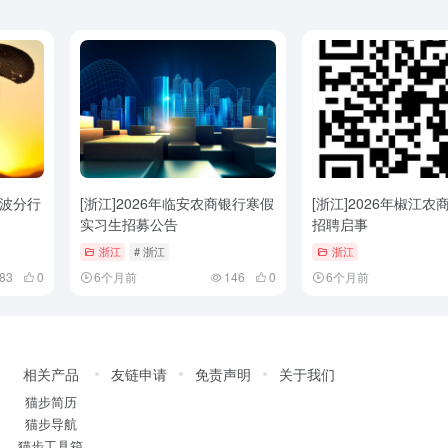
宁波分行
[浙江]2026年临安农商银行寒假
[浙江]2026年椒江
实习生招募公告
招聘启事
浙江
# 浙江
浙江
83
0
6个月前
146
0
6个月前
相关产品
友链申请
免责声明
关于我们
猫步简历
猫步导航
猫步工具箱