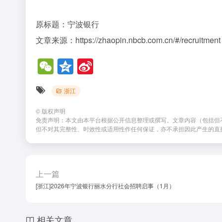
原标题：宁波银行
文章来源：https://zhaopin.nbcb.com.cn/#/recruitment
W
Q
Si
e
z
n
浙江
C
o
a
h
n
W
©
版权声明
免责声明：本文由本平台根据公开信息整理或撰写。文章内容（包括但
at
e
ei
但不对其完整性、时效性或适用性作任何保证，亦不承担因此产生的直
b
o
上一篇
[浙江]2026年宁波银行丽水分行社会招聘启事（1月）
相关文章